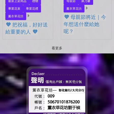
最新上架商品
禮物
母親節
康乃馨
畢業花束
畢業花禮
薰衣草花坊
💜 母親節將近｜今
薰衣草花坊
年想送什麼給她
💜 把祝福，好好送
呢？
給重要的人 💜
💜 母親節將近｜今年想送什
💜 把祝福，好好送給重要的
麼給她呢？ 最近的日子，
人 💜 最近的日子，好像多
看更多
好像開始慢慢接近那個重要
了很多拍照的人 🎓 也多了
的節日了。 不是特別提
很多，準備往下一段生活前
醒，而是心裡會自然想到
進的人。 那些一起走過的
——有一個人，一直都...
時間、一起熬過的日常，到
了這個...