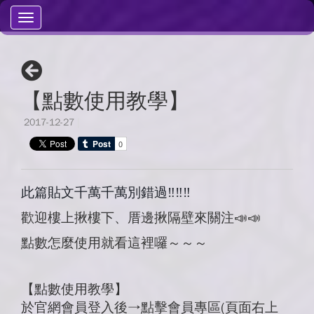
Toggle
navigation
【點數使用教學】
2017-12-27
|
此篇貼文千萬千萬別錯過
‼️‼️‼️
歡迎樓上揪樓下、厝邊揪隔壁來關注
📣📣
點數怎麼使用就看這裡囉～～～
【點數使用教學】
於官網會員登入後→點擊會員專區(頁面右上