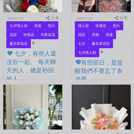
分享
分享
2026-07-24
2026-07-13
七夕情人節
浪漫
告白
情人節
玫瑰花
告白
花語
玫瑰花
代客送花
花語
求婚
浪漫
薰衣草花坊
七夕
薰衣草花坊
💜 七夕，有些人還
七夕情人節
沒在一起。 每天聊
💜有些節日，是提
天的人，總是秒回
醒我們不要忘了表
的人
達愛。
💜 七夕，有些人還沒在一
💜有些節日，是提醒我們不
起。 每天聊天的人，總是
要忘了表達愛。 平常的日
秒回的人， 會記得你愛喝什
子，總是忙著工作、忙著生
麼、喜歡什麼的人。 你們
活。 那些想說的謝謝、想
沒有說過喜歡，卻早已習慣
說的辛苦了、想說的我愛
彼此存在。 七夕快到...
你。 常常就這樣，留到了
下...