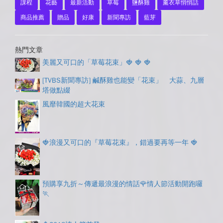
課程
花藝
最新活動
草莓
鹽酥雞
薰衣草悄悄話
商品推薦
贈品
好康
新聞專訪
藍芽
熱門文章
美麗又可口的「草莓花束」🍓 🍓 🍓
[TVBS新聞專訪] 鹹酥雞也能變「花束」 大蒜、九層
塔做點綴
風靡韓國的超大花束
🍓浪漫又可口的『草莓花束』，錯過要再等一年 🍓
預購享九折～傳遞最浪漫的情話🌹情人節活動開跑囉
🏃