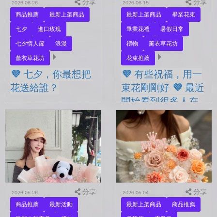
分享
分享
2026-06-26
2026-06-15
商品推薦
最新上架商品
最新上架商品
畢業花束
七夕
進口玫瑰
畢業花禮
暑假日常
七夕情人節
浪漫
禮物
薰衣草花坊
薰衣草花坊
花束推薦
💜 七夕，你最想把
💜 有些祝福，用一
花送給誰？
束花剛剛好 💜 最近
開始看到很多人在
💜 七夕，你最想把花送給
拍照
誰？ 是陪你走過每一天的
另一半，是一直默默支持你
💜 有些祝福，用一束花剛剛
的家人，還是那個努力生活
好 💜 最近開始看到很多人
的自己？ 花，不一定要等
在拍照📷 穿著學士服、抱著
到特別的人才能收到。...
花束，笑著紀錄這段重要的
時光🤍 一路走到現在，一
定有很多不容易。 熬過考
分享
試...
分享
2026-05-26
2026-05-04
商品推薦
最新活動
最新上架商品
商品推薦