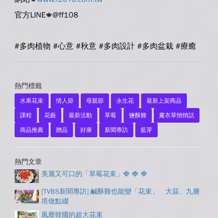
官方LINE
@ff108
🍁
#多肉植物 #心意 #秋意 #多肉設計 #多肉盆栽 #
療癒
熱門標籤
水果花束
情人節
母親節
永生花
最新上架商品
課程
花藝
最新活動
草莓
鹽酥雞
薰衣草悄悄話
商品推薦
贈品
好康
新聞專訪
藍芽
熱門文章
美麗又可口的「草莓花束」🍓 🍓 🍓
[TVBS新聞專訪] 鹹酥雞也能變「花束」 大蒜、九層
塔做點綴
風靡韓國的超大花束