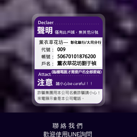
的節日了。 不是特別提
很多，準備往下一段生活前
醒，而是心裡會自然想到
進的人。 那些一起走過的
——有一個人，一直都...
時間、一起熬過的日常，到
了這個...
聯 絡 我 們
歡迎使用LINE詢問