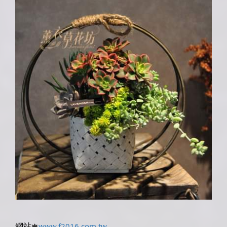
www.f2016.com.tw
網站
🍁