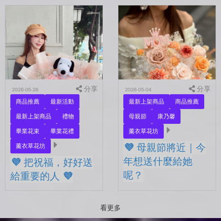
💜 七夕，你最想把花送給
拍照
誰？ 是陪你走過每一天的
另一半，是一直默默支持你
💜 有些祝福，用一束花剛剛
的家人，還是那個努力生活
好 💜 最近開始看到很多人
的自己？ 花，不一定要等
在拍照📷 穿著學士服、抱著
到特別的人才能收到。...
花束，笑著紀錄這段重要的
時光🤍 一路走到現在，一
定有很多不容易。 熬過考
分享
試...
分享
2026-05-26
2026-05-04
商品推薦
最新活動
最新上架商品
商品推薦
最新上架商品
禮物
母親節
康乃馨
畢業花束
畢業花禮
薰衣草花坊
💜 母親節將近｜今
薰衣草花坊
年想送什麼給她
💜 把祝福，好好送
呢？
給重要的人 💜
💜 母親節將近｜今年想送什
💜 把祝福，好好送給重要的
麼給她呢？ 最近的日子，
人 💜 最近的日子，好像多
看更多
好像開始慢慢接近那個重要
了很多拍照的人 🎓 也多了