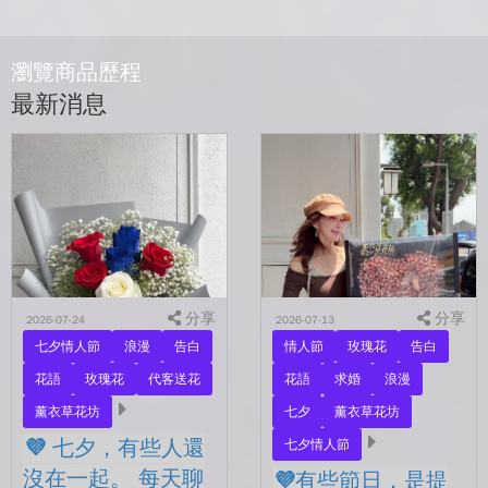
瀏覽商品歷程
最新消息
分享
分享
2026-07-24
2026-07-13
七夕情人節
浪漫
告白
情人節
玫瑰花
告白
花語
玫瑰花
代客送花
花語
求婚
浪漫
薰衣草花坊
七夕
薰衣草花坊
💜 七夕，有些人還
七夕情人節
沒在一起。 每天聊
💜有些節日，是提