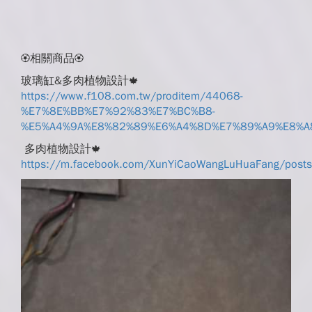
相關商品
🏵️
🏵️
玻璃缸&多肉植物設計
🍁
https://www.f108.com.tw/proditem/44068-
%E7%8E%BB%E7%92%83%E7%BC%B8-
%E5%A4%9A%E8%82%89%E6%A4%8D%E7%89%A9%E8%A
多肉植物設計
🍁
https://m.facebook.com/XunYiCaoWangLuHuaFang/po