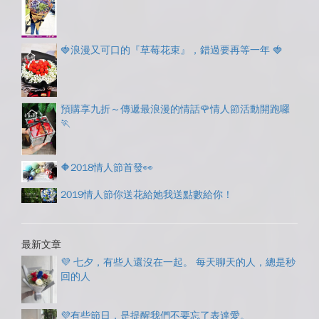
🍓浪漫又可口的『草莓花束』，錯過要再等一年 🍓
預購享九折～傳遞最浪漫的情話🌹情人節活動開跑囉
🏃
🔶2018情人節首發👀
2019情人節你送花給她我送點數給你！
最新文章
💜 七夕，有些人還沒在一起。 每天聊天的人，總是秒
回的人
💜有些節日，是提醒我們不要忘了表達愛。