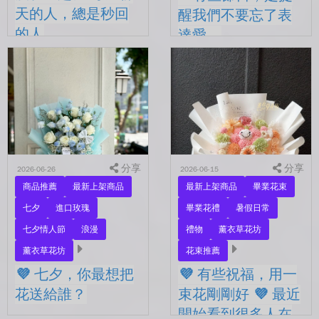
天的人，總是秒回
醒我們不要忘了表
的人
達愛。
💜 七夕，有些人還沒在一
💜有些節日，是提醒我們不
起。 每天聊天的人，總是
要忘了表達愛。 平常的日
秒回的人， 會記得你愛喝什
子，總是忙著工作、忙著生
麼、喜歡什麼的人。 你們
活。 那些想說的謝謝、想
沒有說過喜歡，卻早已習慣
說的辛苦了、想說的我愛
彼此存在。 七夕快到...
你。 常常就這樣，留到了
下...
分享
分享
2026-06-26
2026-06-15
商品推薦
最新上架商品
最新上架商品
畢業花束
七夕
進口玫瑰
畢業花禮
暑假日常
七夕情人節
浪漫
禮物
薰衣草花坊
薰衣草花坊
花束推薦
💜 七夕，你最想把
💜 有些祝福，用一
花送給誰？
束花剛剛好 💜 最近
開始看到很多人在