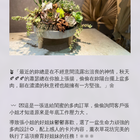
🪴
「最近的妳總是在不經意間流露出沮喪的神情，秋天
🍂
🍂
🍂
的蕭瑟總在你臉上張揚，偷偷在妳陽台擺上盆多
肉，願在濃濃的秋意裡也能擁有一方堅強。」
🌼
〰️
💌
這是一張送給閨蜜的多肉訂單，偷偷詢問客戶張
小姐才知道原來是年底工作壓力大，
導致張小姐的好姐妹鬱鬱寡歡，選了一盆生命力頑強的
多肉設計
🌻
，配上感人的卡片內容，薰衣草花坊完美的
執行了這項療育好姐妹的任務！
🔆
🔆
🔆