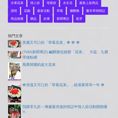
水果花束
情人節
母親節
永生花
最新上架商品
課程
花藝
最新活動
草莓
鹽酥雞
薰衣草悄悄話
商品推薦
贈品
好康
新聞專訪
藍芽
熱門文章
美麗又可口的「草莓花束」🍓 🍓 🍓
[TVBS新聞專訪] 鹹酥雞也能變「花束」 大蒜、九層
塔做點綴
風靡韓國的超大花束
🍓浪漫又可口的『草莓花束』，錯過要再等一年 🍓
預購享九折～傳遞最浪漫的情話🌹情人節活動開跑囉
🏃