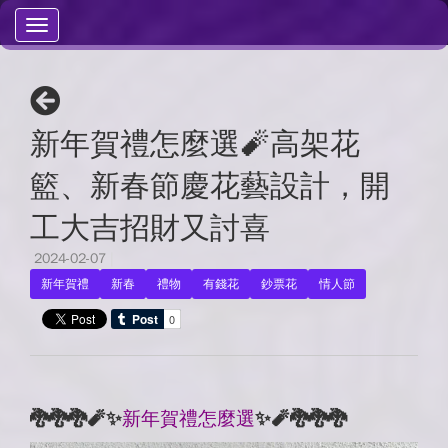
Toggle
navigation
新年賀禮怎麼選🧨高架花
籃、新春節慶花藝設計，開
工大吉招財又討喜
2024-02-07
|
新年賀禮
新春
禮物
有錢花
鈔票花
情人節
🐉
🐉
🐉
🧨
✨
新年賀禮怎麼選
✨
🧨
🐉
🐉
🐉