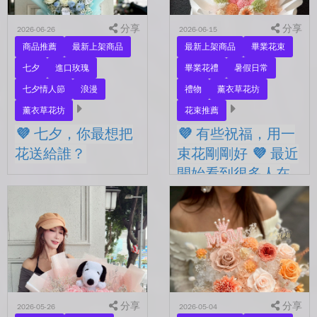
下...
分享
分享
2026-06-26
2026-06-15
商品推薦
最新上架商品
最新上架商品
畢業花束
七夕
進口玫瑰
畢業花禮
暑假日常
七夕情人節
浪漫
禮物
薰衣草花坊
薰衣草花坊
花束推薦
💜 七夕，你最想把
💜 有些祝福，用一
花送給誰？
束花剛剛好 💜 最近
開始看到很多人在
💜 七夕，你最想把花送給
拍照
誰？ 是陪你走過每一天的
另一半，是一直默默支持你
💜 有些祝福，用一束花剛剛
的家人，還是那個努力生活
好 💜 最近開始看到很多人
的自己？ 花，不一定要等
在拍照📷 穿著學士服、抱著
到特別的人才能收到。...
花束，笑著紀錄這段重要的
時光🤍 一路走到現在，一
定有很多不容易。 熬過考
分享
試...
分享
2026-05-26
2026-05-04