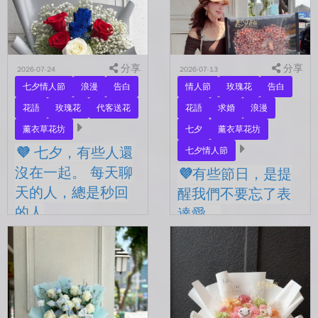
分享
分享
2026-07-24
2026-07-13
七夕情人節
浪漫
告白
情人節
玫瑰花
告白
花語
玫瑰花
代客送花
花語
求婚
浪漫
薰衣草花坊
七夕
薰衣草花坊
💜 七夕，有些人還
七夕情人節
沒在一起。 每天聊
💜有些節日，是提
天的人，總是秒回
醒我們不要忘了表
的人
達愛。
💜 七夕，有些人還沒在一
💜有些節日，是提醒我們不
起。 每天聊天的人，總是
要忘了表達愛。 平常的日
秒回的人， 會記得你愛喝什
子，總是忙著工作、忙著生
麼、喜歡什麼的人。 你們
活。 那些想說的謝謝、想
沒有說過喜歡，卻早已習慣
說的辛苦了、想說的我愛
彼此存在。 七夕快到...
你。 常常就這樣，留到了