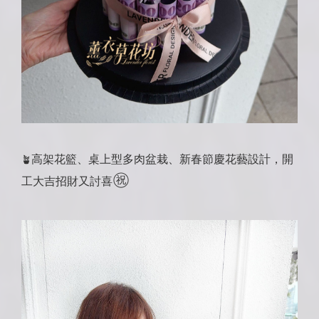
高架花籃、桌上型多肉盆栽、新春節慶花藝設計，開
🪴
㊗️
工大吉招財又討喜