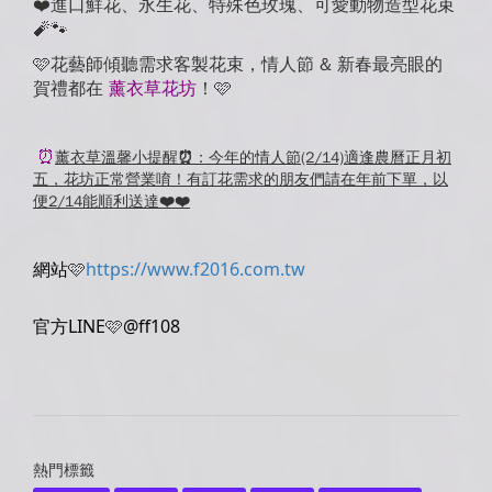
❤️進口鮮花、永生花、特殊色玫瑰、可愛動物造型花束
🧨🐾
🩷花藝師傾聽需求客製花束，情人節 & 新春最亮眼的
賀禮都在
薰衣草花坊
！🩷
⏰
薰衣草溫馨小提醒⏰：今年的情人節(2/14)適逢農曆正月初
五，花坊正常營業唷！有訂花需求的朋友們請在年前下單，以
便2/14能順利送達❤️❤️
網站
🩷
https://www.f2016.com.tw
官方LINE
🩷
@ff108
熱門標籤