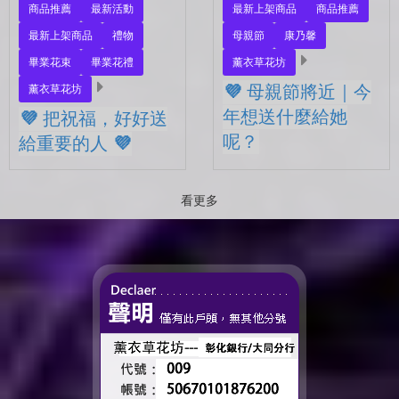
商品推薦
最新活動
最新上架商品
商品推薦
最新上架商品
禮物
母親節
康乃馨
畢業花束
畢業花禮
薰衣草花坊
💜 母親節將近｜今
薰衣草花坊
年想送什麼給她
💜 把祝福，好好送
呢？
給重要的人 💜
💜 母親節將近｜今年想送什
💜 把祝福，好好送給重要的
麼給她呢？ 最近的日子，
人 💜 最近的日子，好像多
看更多
好像開始慢慢接近那個重要
了很多拍照的人 🎓 也多了
的節日了。 不是特別提
很多，準備往下一段生活前
醒，而是心裡會自然想到
進的人。 那些一起走過的
——有一個人，一直都...
時間、一起熬過的日常，到
了這個...