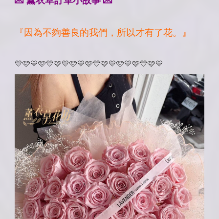
💌
薰衣草訂單小故事 💌
『因為不夠善良的我們，所以才有了花。』
💛
🩷
💛
🩷
💛
🩷
💛
🩷
💛
🩷
💛
🩷
💛
🩷
💛
🩷
💛
🩷
💛