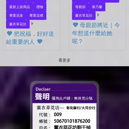
最新上架商品
禮物
母親節
康乃馨
畢業花束
畢業花禮
薰衣草花坊
💜 母親節將近｜今
薰衣草花坊
年想送什麼給她
💜 把祝福，好好送
呢？
給重要的人 💜
💜 母親節將近｜今年想送什
💜 把祝福，好好送給重要的
麼給她呢？ 最近的日子，
人 💜 最近的日子，好像多
看更多
好像開始慢慢接近那個重要
了很多拍照的人 🎓 也多了
的節日了。 不是特別提
很多，準備往下一段生活前
醒，而是心裡會自然想到
進的人。 那些一起走過的
——有一個人，一直都...
時間、一起熬過的日常，到
了這個...