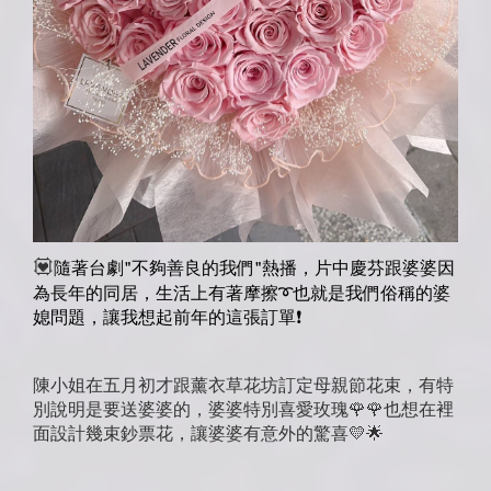
💟
隨著台劇"不夠善良的我們"熱播，片中慶芬跟婆婆因
為長年的同居，生活上有著摩擦➰也就是我們俗稱的婆
媳問題，讓我想起前年的這張訂單❗
陳小姐在五月初才跟薰衣草花坊訂定母親節花束，有特
別說明是要送婆婆的，婆婆特別喜愛玫瑰
🌹
🌹
也想在裡
面設計幾束鈔票花，讓婆婆有意外的驚喜
💛
🌟