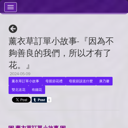
Toggle
navigation
薰衣草訂單小故事-『因為不
夠善良的我們，所以才有了
花。』
2024-05-09
|
薰衣草訂單小故事
母親節花禮
母親節該送什麼
康乃馨
雙北送花
有錢花