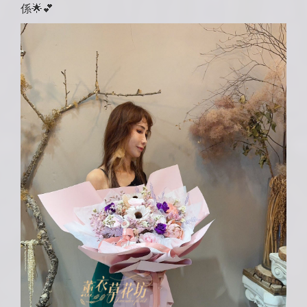
係
🌟
💕