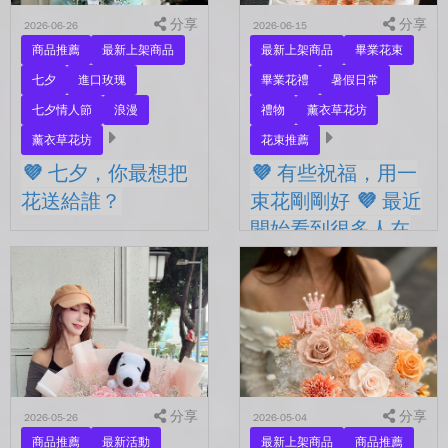
分享
分享
2026-06-26
2026-06-15
商品推薦
最新上架商品
最新上架商品
畢業花束
七夕
進口玫瑰
畢業花禮
暑假日常
七夕情人節
浪漫
禮物
薰衣草花坊
薰衣草花坊
花束推薦
💜 七夕，你最想把
💜 有些祝福，用一
花送給誰？
束花剛剛好 💜 最近
開始看到很多人在
💜 七夕，你最想把花送給
拍照
誰？ 是陪你走過每一天的
另一半，是一直默默支持你
💜 有些祝福，用一束花剛剛
的家人，還是那個努力生活
好 💜 最近開始看到很多人
的自己？ 花，不一定要等
在拍照📷 穿著學士服、抱著
到特別的人才能收到。...
花束，笑著紀錄這段重要的
時光🤍 一路走到現在，一
定有很多不容易。 熬過考
分享
試...
分享
2026-05-26
2026-05-04
商品推薦
最新活動
最新上架商品
商品推薦