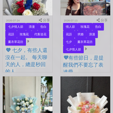
分享
分享
2026-07-24
2026-07-13
七夕情人節
浪漫
告白
情人節
玫瑰花
告白
花語
玫瑰花
代客送花
花語
求婚
浪漫
薰衣草花坊
七夕
薰衣草花坊
💜 七夕，有些人還
七夕情人節
沒在一起。 每天聊
💜有些節日，是提
天的人，總是秒回
醒我們不要忘了表
的人
達愛。
💜 七夕，有些人還沒在一
💜有些節日，是提醒我們不
起。 每天聊天的人，總是
要忘了表達愛。 平常的日
秒回的人， 會記得你愛喝什
子，總是忙著工作、忙著生
麼、喜歡什麼的人。 你們
活。 那些想說的謝謝、想
沒有說過喜歡，卻早已習慣
說的辛苦了、想說的我愛
彼此存在。 七夕快到...
你。 常常就這樣，留到了
下...