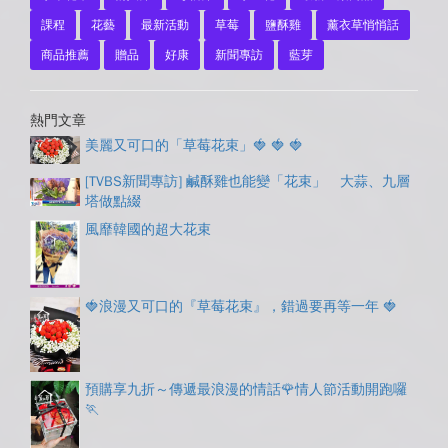
課程
花藝
最新活動
草莓
鹽酥雞
薰衣草悄悄話
商品推薦
贈品
好康
新聞專訪
藍芽
熱門文章
美麗又可口的「草莓花束」🍓 🍓 🍓
[TVBS新聞專訪] 鹹酥雞也能變「花束」 大蒜、九層
塔做點綴
風靡韓國的超大花束
🍓浪漫又可口的『草莓花束』，錯過要再等一年 🍓
預購享九折～傳遞最浪漫的情話🌹情人節活動開跑囉
🏃