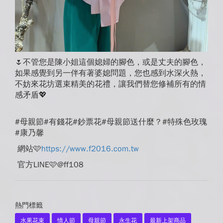
🌷不管您是陳小姐這個媳婦的腳色，或是丈夫的腳色，
如果感覺到另一伴有著婆媳問題，您也感到水深火熱，
不妨來花坊選束精美的花禮，讓我們替您修補所有的情
感矛盾
💖
#母親節#有錢花#鈔票花#母親節送什麼？#特殊色玫瑰
#康乃馨
網站
🩷
https://www.f2016.com.tw
官方LINE
🩷
@ff108
熱門標籤
水果花束
情人節
母親節
永生花
最新上架商品