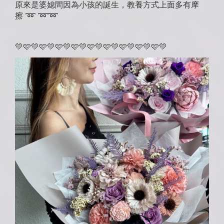
原來是婆媳間因為小孩的誕生，教養方式上面多有摩
擦
➿
➿
➿
💛
🩷
💛
🩷
💛
🩷
💛
🩷
💛
🩷
💛
🩷
💛
🩷
💛
🩷
💛
🩷
💛