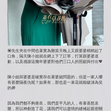
💟
先生夾在中間也著實為難當天晚上又跟婆婆稍稍起了
口角，隔天陳小姐就在網上下了訂單，打算跟婆婆道
歉，以及感謝這幾年婆婆對他們三口人的照顧與付出
💖
陳小姐與婆婆是確實存在著婆媳問題的，但是一家人哪
有甚麼隔夜仇呢？如果有，那也是一束花就能破涕為笑
的
🎁
因為我們都不夠善良，我們是平凡的人，有著喜怒哀
樂，所以神創造了花，讓我們可以盡情的縫補起親密關