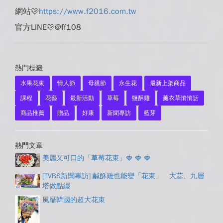
網站
🩷
https://www.f2016.com.tw
官方LINE
🩷
@ff108
熱門標籤
水果花束
情人節
母親節
永生花
最新上架商品
課程
花藝
最新活動
草莓
鹽酥雞
薰衣草悄悄話
商品推薦
贈品
好康
新聞專訪
藍芽
熱門文章
美麗又可口的「草莓花束」🍓 🍓 🍓
[TVBS新聞專訪] 鹹酥雞也能變「花束」 大蒜、九層
塔做點綴
風靡韓國的超大花束