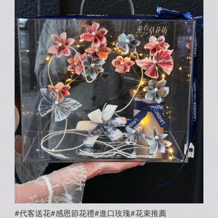
#代客送花#感恩節花禮#進口玫瑰#花束推薦