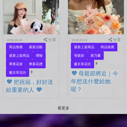
另一半，是一直默默支持你
💜 有些祝福，用一束花剛剛
的家人，還是那個努力生活
好 💜 最近開始看到很多人
的自己？ 花，不一定要等
在拍照📷 穿著學士服、抱著
到特別的人才能收到。...
花束，笑著紀錄這段重要的
時光🤍 一路走到現在，一
定有很多不容易。 熬過考
分享
試...
分享
2026-05-26
2026-05-04
商品推薦
最新活動
最新上架商品
商品推薦
最新上架商品
禮物
母親節
康乃馨
畢業花束
畢業花禮
薰衣草花坊
💜 母親節將近｜今
薰衣草花坊
年想送什麼給她
💜 把祝福，好好送
呢？
給重要的人 💜
💜 母親節將近｜今年想送什
💜 把祝福，好好送給重要的
麼給她呢？ 最近的日子，
人 💜 最近的日子，好像多
看更多
好像開始慢慢接近那個重要
了很多拍照的人 🎓 也多了
的節日了。 不是特別提
很多，準備往下一段生活前
醒，而是心裡會自然想到
進的人。 那些一起走過的