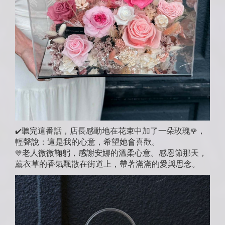
聽完這番話，店長感動地在花束中加了一朵玫瑰
，
✔️
🌹
輕聲說：這是我的心意，希望她會喜歡。
老人微微鞠躬，感謝安娜的溫柔心意。感恩節那天，
💛
薰衣草的香氣飄散在街道上，帶著滿滿的愛與思念。