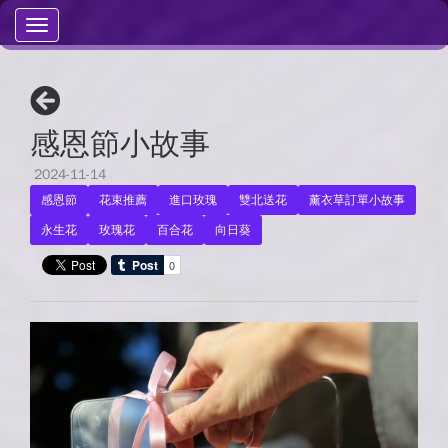
Toggle
navigation
感恩節小故事
2024-11-14
|
感恩節
花束推薦
進口玫瑰
雙北送花
薰衣草訂單小故事
永生花
玫瑰花
百合花
向日葵