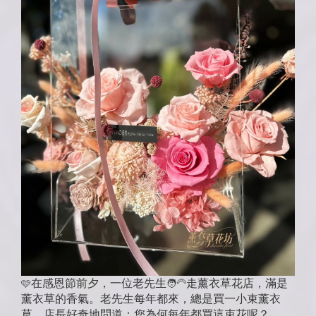
在感恩節前夕，一位老先生
走薰衣草花店，滿是
🩷
🧑‍🦳
薰衣草的香氣。老先生每年都來，總是買一小束薰衣
草。店長好奇地問道：您為何每年都買這束花呢？