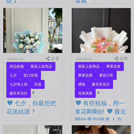
的人
達愛。
💜 七夕，有些人還沒在一
💜有些節日，是提醒我們不
起。 每天聊天的人，總是
要忘了表達愛。 平常的日
秒回的人， 會記得你愛喝什
子，總是忙著工作、忙著生
麼、喜歡什麼的人。 你們
活。 那些想說的謝謝、想
沒有說過喜歡，卻早已習慣
說的辛苦了、想說的我愛
彼此存在。 七夕快到...
你。 常常就這樣，留到了
下...
分享
分享
2026-06-26
2026-06-15
商品推薦
最新上架商品
最新上架商品
畢業花束
七夕
進口玫瑰
畢業花禮
暑假日常
七夕情人節
浪漫
禮物
薰衣草花坊
薰衣草花坊
花束推薦
💜 七夕，你最想把
💜 有些祝福，用一
花送給誰？
束花剛剛好 💜 最近
開始看到很多人在
💜 七夕，你最想把花送給
拍照
誰？ 是陪你走過每一天的