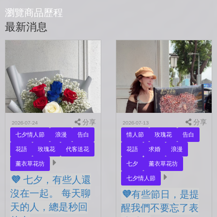
瀏覽商品歷程
最新消息
分享
分享
2026-07-24
2026-07-13
七夕情人節
浪漫
告白
情人節
玫瑰花
告白
花語
玫瑰花
代客送花
花語
求婚
浪漫
薰衣草花坊
七夕
薰衣草花坊
💜 七夕，有些人還
七夕情人節
沒在一起。 每天聊
💜有些節日，是提
天的人，總是秒回
醒我們不要忘了表