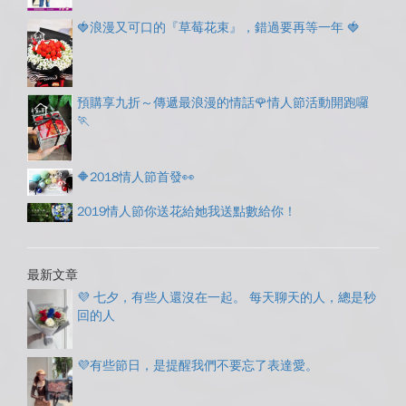
🍓浪漫又可口的『草莓花束』，錯過要再等一年 🍓
預購享九折～傳遞最浪漫的情話🌹情人節活動開跑囉
🏃
🔶2018情人節首發👀
2019情人節你送花給她我送點數給你！
最新文章
💜 七夕，有些人還沒在一起。 每天聊天的人，總是秒
回的人
💜有些節日，是提醒我們不要忘了表達愛。