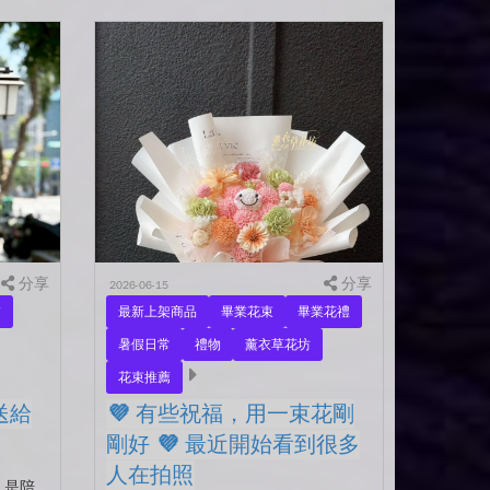
分享
分享
2026-06-15
夕
最新上架商品
畢業花束
畢業花禮
暑假日常
禮物
薰衣草花坊
花束推薦
送給
💜 有些祝福，用一束花剛
剛好 💜 最近開始看到很多
人在拍照
 是陪