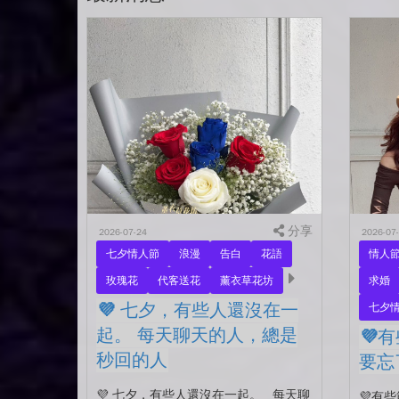
分享
2026-07-24
2026-07
七夕情人節
浪漫
告白
花語
情人
玫瑰花
代客送花
薰衣草花坊
求婚
💜 七夕，有些人還沒在一
七夕
起。 每天聊天的人，總是
💜
秒回的人
要忘
💜 七夕，有些人還沒在一起。 每天聊
💜有