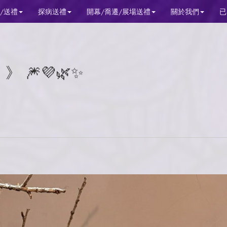
/送禮
探病送禮
開幕/喬遷/展場送禮
關於我們
已
 🎆💜🌿✨