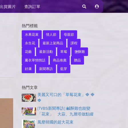
出貨圖片
查詢訂單
熱門標籤
水果花束
情人節
母親節
永生花
最新上架商品
課程
花藝
最新活動
草莓
鹽酥雞
薰衣草悄悄話
商品推薦
贈品
好康
新聞專訪
藍芽
熱門文章
美麗又可口的「草莓花束」🍓 🍓
🍓
[TVBS新聞專訪] 鹹酥雞也能變
「花束」 大蒜、九層塔做點綴
風靡韓國的超大花束