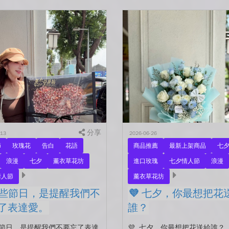
分享
-13
2026-06-26
節
玫瑰花
告白
花語
商品推薦
最新上架商品
七
浪漫
七夕
薰衣草花坊
進口玫瑰
七夕情人節
浪漫
情人節
薰衣草花坊
有些節日，是提醒我們不
💜 七夕，你最想把花
了表達愛。
誰？
些節日，是提醒我們不要忘了表達
💜 七夕，你最想把花送給誰？