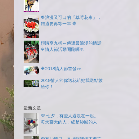
🍓浪漫又可口的『草莓花束』，
錯過要再等一年 🍓
預購享九折～傳遞最浪漫的情話
🌹情人節活動開跑囉🏃
🔶2018情人節首發👀
2019情人節你送花給她我送點數
給你！
最新文章
💜 七夕，有些人還沒在一起。
每天聊天的人，總是秒回的人