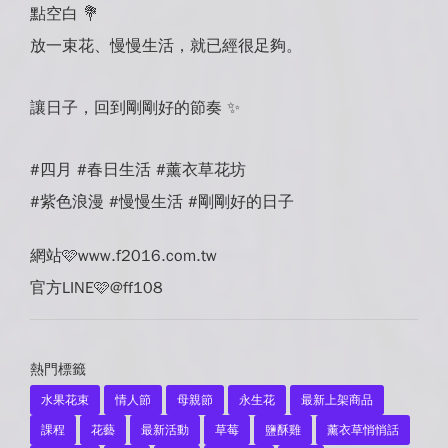
點空白 💐
放一束花、慢慢生活，就已經很足夠。
讓日子，回到剛剛好的節奏 ✨
#四月 #春日生活 #薰衣草花坊
#紫色浪漫 #慢慢生活 #剛剛好的日子
網站🩷www.f2016.com.tw
官方LINE🩷@ff108
熱門標籤
水果花束
情人節
母親節
永生花
最新上架商品
課程
花藝
最新活動
草莓
鹽酥雞
薰衣草悄悄話