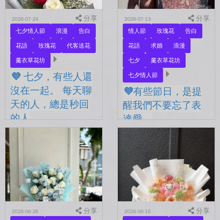
分享
分享
2026-07-24
2026-07-13
七夕情人節
浪漫
告白
情人節
玫瑰花
告白
花語
玫瑰花
代客送花
花語
求婚
浪漫
薰衣草花坊
七夕
薰衣草花坊
💜 七夕，有些人還
七夕情人節
沒在一起。 每天聊
💜有些節日，是提
天的人，總是秒回
醒我們不要忘了表
的人
達愛。
💜 七夕，有些人還沒在一
💜有些節日，是提醒我們不
起。 每天聊天的人，總是
要忘了表達愛。 平常的日
秒回的人， 會記得你愛喝什
子，總是忙著工作、忙著生
麼、喜歡什麼的人。 你們
活。 那些想說的謝謝、想
沒有說過喜歡，卻早已習慣
說的辛苦了、想說的我愛
彼此存在。 七夕快到...
你。 常常就這樣，留到了
下...
分享
分享
2026-06-26
2026-06-15