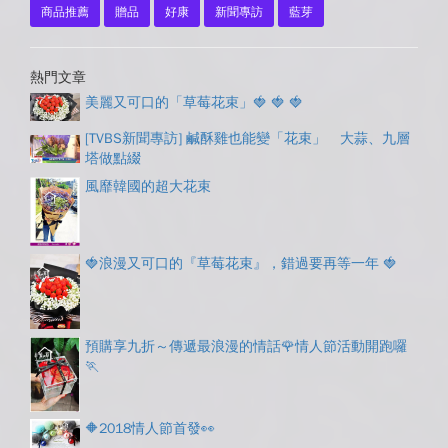
商品推薦
贈品
好康
新聞專訪
藍芽
熱門文章
美麗又可口的「草莓花束」🍓 🍓 🍓
[TVBS新聞專訪] 鹹酥雞也能變「花束」 大蒜、九層
塔做點綴
風靡韓國的超大花束
🍓浪漫又可口的『草莓花束』，錯過要再等一年 🍓
預購享九折～傳遞最浪漫的情話🌹情人節活動開跑囉
🏃
🔶2018情人節首發👀