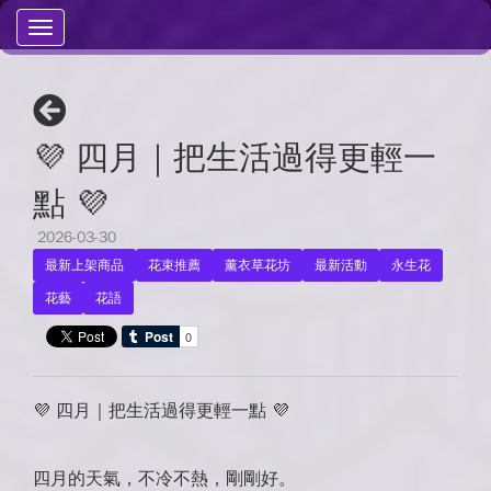
Toggle
navigation
💜 四月｜把生活過得更輕一
點 💜
2026-03-30
|
最新上架商品
花束推薦
薰衣草花坊
最新活動
永生花
花藝
花語
💜 四月｜把生活過得更輕一點 💜
四月的天氣，不冷不熱，剛剛好。