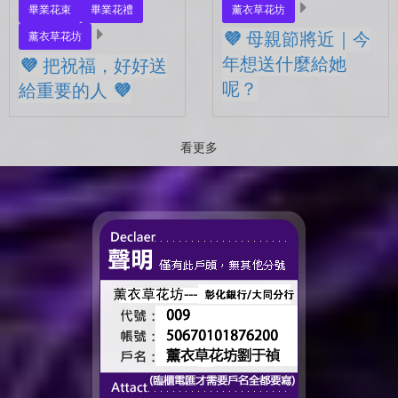
畢業花束
畢業花禮
薰衣草花坊
💜 母親節將近｜今
薰衣草花坊
年想送什麼給她
💜 把祝福，好好送
呢？
給重要的人 💜
💜 母親節將近｜今年想送什
💜 把祝福，好好送給重要的
麼給她呢？ 最近的日子，
人 💜 最近的日子，好像多
看更多
好像開始慢慢接近那個重要
了很多拍照的人 🎓 也多了
的節日了。 不是特別提
很多，準備往下一段生活前
醒，而是心裡會自然想到
進的人。 那些一起走過的
——有一個人，一直都...
時間、一起熬過的日常，到
了這個...