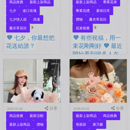
商品推薦
最新上架商品
最新上架商品
畢業花束
七夕
進口玫瑰
畢業花禮
暑假日常
七夕情人節
浪漫
禮物
薰衣草花坊
薰衣草花坊
花束推薦
💜 七夕，你最想把
💜 有些祝福，用一
花送給誰？
束花剛剛好 💜 最近
開始看到很多人在
💜 七夕，你最想把花送給
拍照
誰？ 是陪你走過每一天的
另一半，是一直默默支持你
💜 有些祝福，用一束花剛剛
的家人，還是那個努力生活
好 💜 最近開始看到很多人
的自己？ 花，不一定要等
在拍照📷 穿著學士服、抱著
到特別的人才能收到。...
花束，笑著紀錄這段重要的
時光🤍 一路走到現在，一
定有很多不容易。 熬過考
分享
試...
分享
2026-05-26
2026-05-04
商品推薦
最新活動
最新上架商品
商品推薦
最新上架商品
禮物
母親節
康乃馨