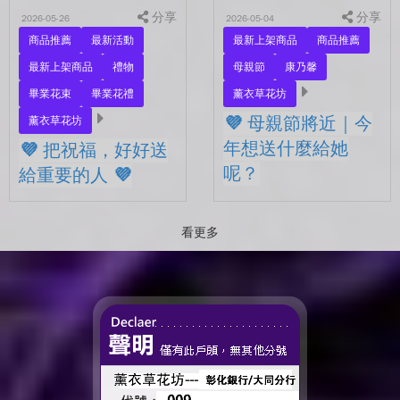
分享
試...
分享
2026-05-26
2026-05-04
商品推薦
最新活動
最新上架商品
商品推薦
最新上架商品
禮物
母親節
康乃馨
畢業花束
畢業花禮
薰衣草花坊
💜 母親節將近｜今
薰衣草花坊
年想送什麼給她
💜 把祝福，好好送
呢？
給重要的人 💜
💜 母親節將近｜今年想送什
💜 把祝福，好好送給重要的
麼給她呢？ 最近的日子，
人 💜 最近的日子，好像多
看更多
好像開始慢慢接近那個重要
了很多拍照的人 🎓 也多了
的節日了。 不是特別提
很多，準備往下一段生活前
醒，而是心裡會自然想到
進的人。 那些一起走過的
——有一個人，一直都...
時間、一起熬過的日常，到
了這個...