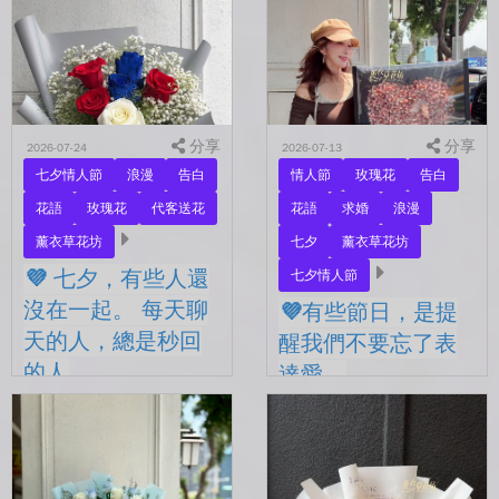
分享
分享
2026-07-24
2026-07-13
七夕情人節
浪漫
告白
情人節
玫瑰花
告白
花語
玫瑰花
代客送花
花語
求婚
浪漫
薰衣草花坊
七夕
薰衣草花坊
💜 七夕，有些人還
七夕情人節
沒在一起。 每天聊
💜有些節日，是提
天的人，總是秒回
醒我們不要忘了表
的人
達愛。
💜 七夕，有些人還沒在一
💜有些節日，是提醒我們不
起。 每天聊天的人，總是
要忘了表達愛。 平常的日
秒回的人， 會記得你愛喝什
子，總是忙著工作、忙著生
麼、喜歡什麼的人。 你們
活。 那些想說的謝謝、想