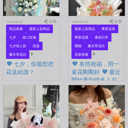
沒有說過喜歡，卻早已習慣
說的辛苦了、想說的我愛
彼此存在。 七夕快到...
你。 常常就這樣，留到了
下...
分享
分享
2026-06-26
2026-06-15
商品推薦
最新上架商品
最新上架商品
畢業花束
七夕
進口玫瑰
畢業花禮
暑假日常
七夕情人節
浪漫
禮物
薰衣草花坊
薰衣草花坊
花束推薦
💜 七夕，你最想把
💜 有些祝福，用一
花送給誰？
束花剛剛好 💜 最近
開始看到很多人在
💜 七夕，你最想把花送給
拍照
誰？ 是陪你走過每一天的
另一半，是一直默默支持你
💜 有些祝福，用一束花剛剛
的家人，還是那個努力生活
好 💜 最近開始看到很多人
的自己？ 花，不一定要等
在拍照📷 穿著學士服、抱著
到特別的人才能收到。...
花束，笑著紀錄這段重要的
時光🤍 一路走到現在，一
定有很多不容易。 熬過考