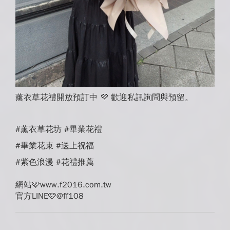
薰衣草花禮開放預訂中 💜 歡迎私訊詢問與預留。
#薰衣草花坊 #畢業花禮
#畢業花束 #送上祝福
#紫色浪漫 #花禮推薦
網站🩷www.f2016.com.tw
官方LINE🩷@ff108