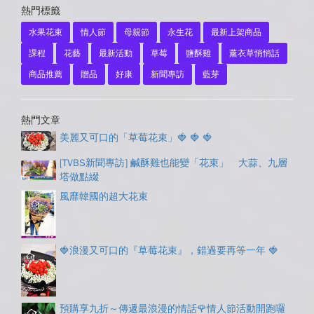
熱門標籤
水果花束
情人節
母親節
永生花
最新上架商品
課程
花藝
最新活動
草莓
鹽酥雞
薰衣草悄悄話
商品推薦
贈品
好康
新聞專訪
藍芽
熱門文章
美麗又可口的「草莓花束」🍓 🍓 🍓
[TVBS新聞專訪] 鹹酥雞也能變「花束」 大蒜、九層
塔做點綴
風靡韓國的超大花束
🍓浪漫又可口的『草莓花束』，錯過要再等一年 🍓
預購享九折～傳遞最浪漫的情話🌹情人節活動開跑囉