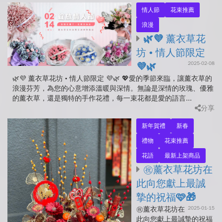
情人節
花束推薦
浪漫
🌿💜 薰衣草花
坊 • 情人節限定
2025-02-08
💜🌿
🌿💜 薰衣草花坊 • 情人節限定 💜🌿 💖愛的季節來臨，讓薰衣草的
浪漫芬芳，為您的心意增添溫暖與深情。無論是深情的玫瑰、優雅
的薰衣草，還是獨特的手作花禮，每一束花都是愛的語言...
分享
新年賀禮
新春
禮物
花束推薦
花語
最新上架商品
㊗️薰衣草花坊在
此向您獻上最誠
摯的祝福🩷🎁
2025-01-15
㊗️薰衣草花坊在
此向您獻上最誠摯的祝福