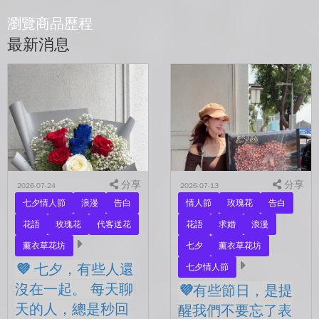
瀏覽商品歷程
最新消息
分享
分享
2026-07-24
2026-07-13
七夕情人節
浪漫
告白
情人節
玫瑰花
告白
花語
玫瑰花
代客送花
花語
求婚
浪漫
薰衣草花坊
七夕
薰衣草花坊
💜 七夕，有些人還
七夕情人節
沒在一起。 每天聊
💜有些節日，是提
天的人，總是秒回
醒我們不要忘了表