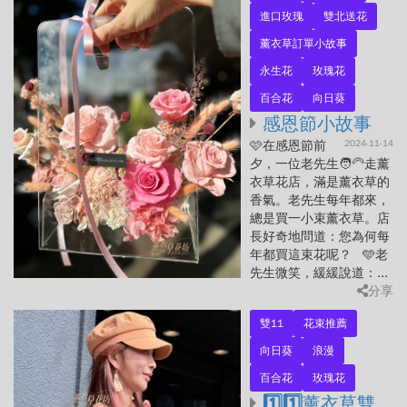
進口玫瑰
雙北送花
薰衣草訂單小故事
永生花
玫瑰花
百合花
向日葵
感恩節小故事
2024-11-14
🩷在感恩節前
夕，一位老先生🧑‍🦳走薰
衣草花店，滿是薰衣草的
香氣。老先生每年都來，
總是買一小束薰衣草。店
長好奇地問道：您為何每
年都買這束花呢？ 🩵老
先生微笑，緩緩說道：...
分享
雙11
花束推薦
向日葵
浪漫
百合花
玫瑰花
1️⃣1️⃣薰衣草雙