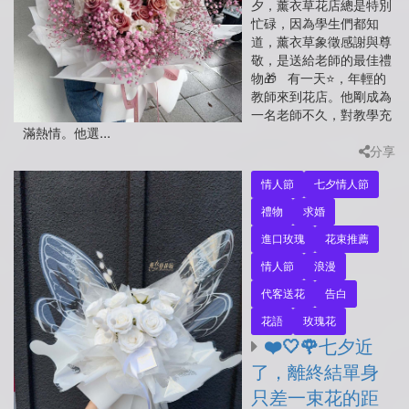
夕，薰衣草花店總是特別
忙碌，因為學生們都知
道，薰衣草象徵感謝與尊
敬，是送給老師的最佳禮
物🎁 有一天⭐，年輕的
教師來到花店。他剛成為
一名老師不久，對教學充
滿熱情。他選...
分享
情人節
七夕情人節
禮物
求婚
進口玫瑰
花束推薦
情人節
浪漫
代客送花
告白
花語
玫瑰花
❤️🤍🌹七夕近
了，離終結單身
只差一束花的距