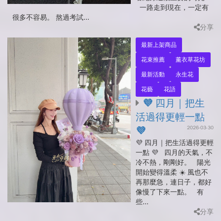
一路走到現在，一定有
很多不容易。 熬過考試...
分享
最新上架商品
花束推薦
薰衣草花坊
最新活動
永生花
花藝
花語
💜 四月｜把生
活過得更輕一點
2026-03-30
💜
💜 四月｜把生活過得更輕
一點 💜 四月的天氣，不
冷不熱，剛剛好。 陽光
開始變得溫柔 ☀️ 風也不
再那麼急，連日子，都好
像慢了下來一點。 有
些...
分享