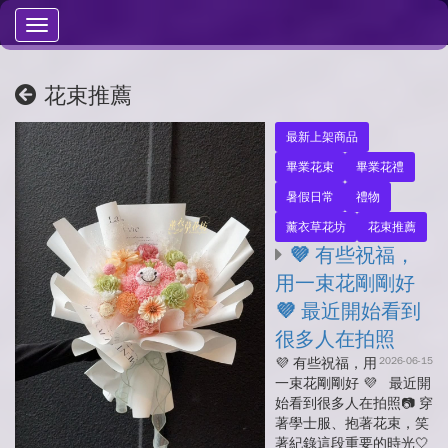
Toggle
navigation
花束推薦
最新上架商品
畢業花束
畢業花禮
暑假日常
禮物
薰衣草花坊
花束推薦
💜 有些祝福，
用一束花剛剛好
💜 最近開始看到
很多人在拍照
2026-06-15
💜 有些祝福，用
一束花剛剛好 💜 最近開
始看到很多人在拍照📷 穿
著學士服、抱著花束，笑
著紀錄這段重要的時光🤍