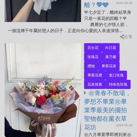
2024-06-30
離？💛🩵
🌹七夕近了，離終結單身
只差一束花的距離？🌹
農曆的七夕情人節，
一個流傳千年屬於戀人的日子，正是向你心愛的人表達深情...
分享
百合花
向日葵
玫瑰花
康乃馨
禮物
畢業花束
畢業花禮
進口玫瑰
花束推薦
特殊色玫瑰
㊗️青春不散場，
夢想不畢業㊗️畢
業季最美的擺拍
聖物都在薰衣草
2024-05-20
花坊
㊗️六月畢業季即將到來㊗️