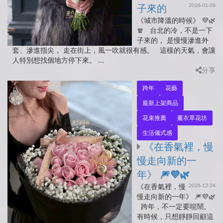
2026-01-09
子來的
《城市降溫的時候》 💜🌿
🧣 台北的冷，不是一下
子來的， 是慢慢滲進外
套、滲進指尖， 走在街上，風一吹就很有感。 這樣的天氣，會讓
人特別想找個地方停下來。 ...
分享
跨年
花藝
最新上架商品
花束推薦
薰衣草花坊
生活儀式感
《在香氣裡，慢
慢走向新的一
年》 🎆💜🌿
2025-12-24
《在香氣裡，慢
慢走向新的一年》 🎆💜🌿
跨年，不一定要喧鬧。
有時候，只想靜靜回顧這