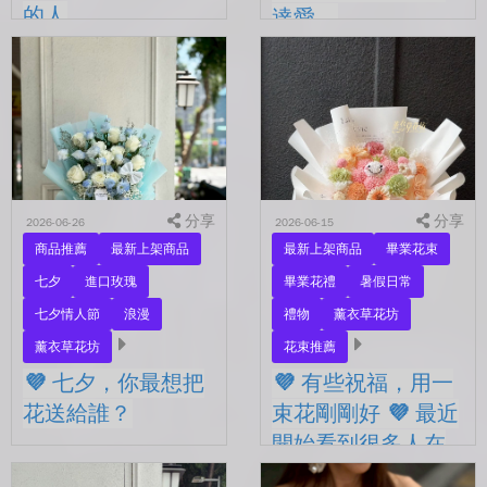
的人
達愛。
💜 七夕，有些人還沒在一
💜有些節日，是提醒我們不
起。 每天聊天的人，總是
要忘了表達愛。 平常的日
秒回的人， 會記得你愛喝什
子，總是忙著工作、忙著生
麼、喜歡什麼的人。 你們
活。 那些想說的謝謝、想
沒有說過喜歡，卻早已習慣
說的辛苦了、想說的我愛
彼此存在。 七夕快到...
你。 常常就這樣，留到了
下...
分享
分享
2026-06-26
2026-06-15
商品推薦
最新上架商品
最新上架商品
畢業花束
七夕
進口玫瑰
畢業花禮
暑假日常
七夕情人節
浪漫
禮物
薰衣草花坊
薰衣草花坊
花束推薦
💜 七夕，你最想把
💜 有些祝福，用一
花送給誰？
束花剛剛好 💜 最近
開始看到很多人在
💜 七夕，你最想把花送給
拍照
誰？ 是陪你走過每一天的