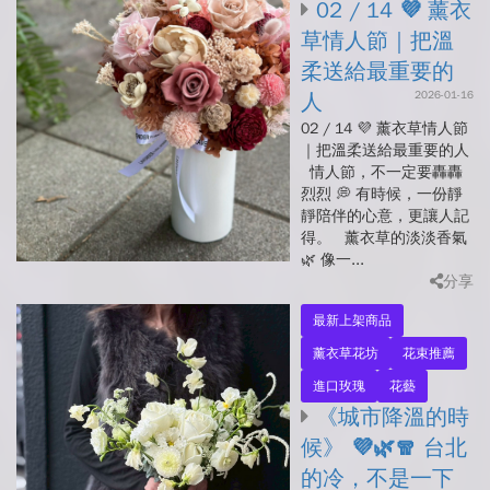
02 / 14 💜 薰衣
草情人節｜把溫
柔送給最重要的
2026-01-16
人
02 / 14 💜 薰衣草情人節
｜把溫柔送給最重要的人
情人節，不一定要轟轟
烈烈 💭 有時候，一份靜
靜陪伴的心意，更讓人記
得。 薰衣草的淡淡香氣
🌿 像一...
分享
最新上架商品
薰衣草花坊
花束推薦
進口玫瑰
花藝
《城市降溫的時
候》 💜🌿🧣 台北
的冷，不是一下