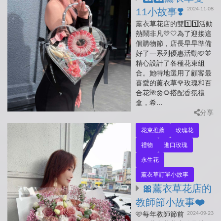
2024-11-08
11小故事❣️
薰衣草花店的雙1️⃣1️⃣活動
熱鬧非凡💛🤍為了迎接這
個購物節，店長早早準備
好了一系列優惠活動🩷並
精心設計了各種花束組
合。她特地選用了顧客最
喜愛的薰衣草🌹玫瑰和百
合花🌺🌼🌻搭配香氛禮
盒，希...
分享
花束推薦
玫瑰花
禮物
進口玫瑰
永生花
薰衣草訂單小故事
🎀薰衣草花店的
教師節小故事❤️
2024-09-23
🩷每年教師節前