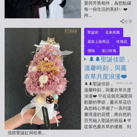
愛與芳香相伴，為您點綴
每一份生活的美好✨ ❤️
跨...
分享
聖誕節
花束推薦
最新上架商品
玫瑰花
禮物
進口玫瑰
🌲🌲聖誕佳節，
溫馨時刻，與薰
衣草共度浪漫❤️
2024-12-23
🌲🌲聖誕佳節，
溫馨時刻，與薰衣草共度
浪漫❤️ 💛在這個充滿愛與
歡樂的季節，薰衣草花坊
為您精心準備了一系列溫
馨浪漫的花禮，將自然的
芬芳融入聖誕的祝福🌲💜
從紫色薰衣草的優雅，到
混搭聖誕紅與松果...