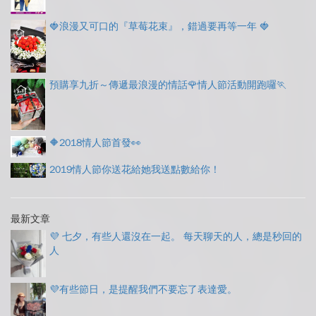
🍓浪漫又可口的『草莓花束』，錯過要再等一年 🍓
預購享九折～傳遞最浪漫的情話🌹情人節活動開跑囉🏃
🔶2018情人節首發👀
2019情人節你送花給她我送點數給你！
最新文章
💜 七夕，有些人還沒在一起。 每天聊天的人，總是秒回的
人
💜有些節日，是提醒我們不要忘了表達愛。