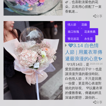
🌿，也喜歡淡紫色的花
朵。店長用心搭配了一束
香氣迷...
分享
情人節
花藝
進口玫瑰
花束推薦
雙北送花
永生花
🩷3.14 白色情
人節 | 用薰衣草傳
遞最浪漫的心意✨
2025-03-14
🩷3月14日，是
愛意回應的日子🩷 ✨也是
讓浪漫升溫的最佳時刻。
白色情人節，不只是回應
一份愛，更是用心表達對
彼此的珍視。 💜以薰衣草
的優雅香氣，傳遞純粹且
深遠的愛戀，讓你的...
分享