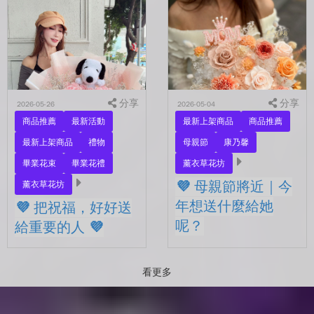
另一半，是一直默默支持你
💜 有些祝福，用一束花剛剛
的家人，還是那個努力生活
好 💜 最近開始看到很多人
的自己？ 花，不一定要等
在拍照📷 穿著學士服、抱著
到特別的人才能收到。...
花束，笑著紀錄這段重要的
時光🤍 一路走到現在，一
定有很多不容易。 熬過考
分享
試...
分享
2026-05-26
2026-05-04
商品推薦
最新活動
最新上架商品
商品推薦
最新上架商品
禮物
母親節
康乃馨
畢業花束
畢業花禮
薰衣草花坊
💜 母親節將近｜今
薰衣草花坊
年想送什麼給她
💜 把祝福，好好送
呢？
給重要的人 💜
💜 母親節將近｜今年想送什
💜 把祝福，好好送給重要的
麼給她呢？ 最近的日子，
人 💜 最近的日子，好像多
看更多
好像開始慢慢接近那個重要
了很多拍照的人 🎓 也多了
的節日了。 不是特別提
很多，準備往下一段生活前
醒，而是心裡會自然想到
進的人。 那些一起走過的