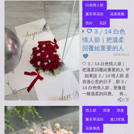
白色情人節
薰衣草花坊
花束推薦
告白
花語
🤍 3 / 14 白色
情人節｜把溫柔
回覆給重要的人
2026-03-11
💜
🤍 3 / 14 白色情人節｜
把溫柔回覆給重要的人 💜
如果說 2 / 14 情人節 是
表達心意的日子，那 3 /
14 白色情人節，更像是
一種溫柔的回應。 有...
分享
情人節
浪漫
浪漫
薰衣草花坊
進口玫瑰
花束推薦