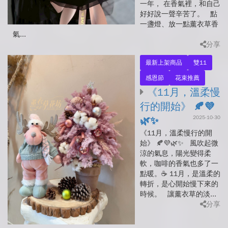
一年， 在香氣裡，和自己
好好說一聲辛苦了。 點
一盞燈、放一點薰衣草香
氣...
分享
最新上架商品
雙11
感恩節
花束推薦
《11月，溫柔慢
行的開始》 🍂💜
2025-10-30
🌿✨
《11月，溫柔慢行的開
始》 🍂💜🌿✨ 風吹起微
涼的氣息，陽光變得柔
軟，咖啡的香氣也多了一
點暖。☕ 11月，是溫柔的
轉折，是心開始慢下來的
時候。 讓薰衣草的淡...
分享