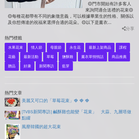
🟡門市開始有許多客人
來詢問適合送禮的花束🟡
🟡每種花都帶有不同的象徵意義，可以根據畢業生的性格、關係以
及你想傳達的祝福來選擇合適的花朵。🟡以下是薰衣...
分享
熱門標籤
水果花束
情人節
母親節
永生花
最新上架商品
課程
花藝
最新活動
草莓
鹽酥雞
薰衣草悄悄話
商品推薦
贈品
好康
新聞專訪
藍芽
熱門文章
美麗又可口的「草莓花束」🍓 🍓 🍓
[TVBS新聞專訪] 鹹酥雞也能變「花束」 大蒜、九層塔做
點綴
風靡韓國的超大花束