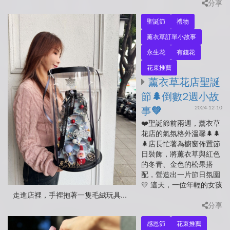
分享
聖誕節
禮物
薰衣草訂單小故事
永生花
有錢花
花束推薦
薰衣草花店聖誕
節🌲倒數2週小故
2024-12-10
事💚
❤️聖誕節前兩週，薰衣草
花店的氣氛格外溫馨🌲🌲
🌲店長忙著為櫥窗佈置節
日裝飾，將薰衣草與紅色
的冬青、金色的松果搭
配，營造出一片節日氛圍
💛 這天，一位年輕的女孩
走進店裡，手裡抱著一隻毛絨玩具...
分享
感恩節
花束推薦