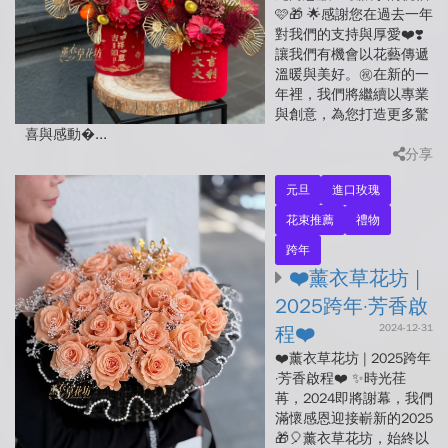
🩷🎁 🌟感謝您在過去一年
對我們的支持與厚愛❤️❣️
讓我們有機會以花藝傳遞
溫暖與美好。㊗️在新的一
年裡，我們將繼續以專業
與創意，為您打造更多驚
喜與感動�...
分享
元旦
進口玫瑰
花束推薦
禮物
跨年
❤️薰衣草花坊 |
2025跨年·芳香啟
2024-12-31
程❤️
❤️薰衣草花坊 | 2025跨年
·芳香啟程❤️ ✨時光荏
苒，2024即將謝幕，我們
滿懷感恩迎接嶄新的2025
🎁🎈薰衣草花坊，始終以