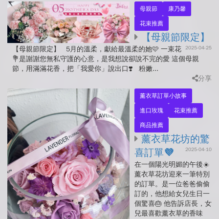
母親節
康乃馨
花束推薦
【母親節限定】
2025-04-25
【母親節限定】 5月的溫柔，獻給最溫柔的她🩷 一束花
💐是謝謝您無私守護的心意，是我想說卻說不完的愛 這個母親
節，用滿滿花香，把「我愛你」說出口❣️ 粉嫩...
分享
薰衣草訂單小故事
進口玫瑰
花束推薦
商品推薦
薰衣草花坊的驚
2025-04-10
喜訂單💜
在一個陽光明媚的午後☀️
薰衣草花坊迎來一筆特別
的訂單。是一位爸爸偷偷
訂的，他想給女兒生日一
個驚喜🎂 他告訴店長，女
兒最喜歡薰衣草的香味