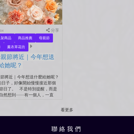
分享
-04
上架商品
商品推薦
母親節
馨
薰衣草花坊
 母親節將近｜今年想送
給她呢？
母親節將近｜今年想送什麼給她呢？
日子，好像開始慢慢接近那個
節日了。 不是特別提醒，而是
自然想到——有一個人，一直
看更多
聯 絡 我 們