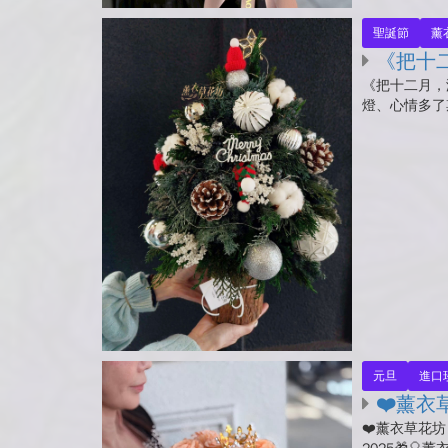
聖誕節
薰
《把十二
《把十二月，
燈、心情多了
元旦
進口
❤️薰衣草
❤️薰衣草花坊