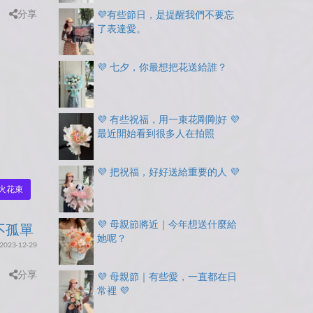
分享
💜有些節日，是提醒我們不要忘
了表達愛。
💜 七夕，你最想把花送給誰？
💜 有些祝福，用一束花剛剛好 💜
最近開始看到很多人在拍照
💜 把祝福，好好送給重要的人 💜
火花束
💜 母親節將近｜今年想送什麼給
不孤單
她呢？
2023-12-29
分享
💜 母親節｜有些愛，一直都在日
常裡 💜