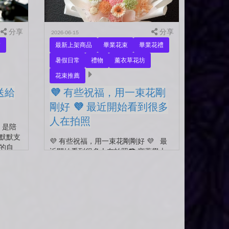
分享
分享
2026-06-15
夕
最新上架商品
畢業花束
畢業花禮
暑假日常
禮物
薰衣草花坊
花束推薦
送給
💜 有些祝福，用一束花剛
剛好 💜 最近開始看到很多
人在拍照
 是陪
默默支
💜 有些祝福，用一束花剛剛好 💜 最
的自
近開始看到很多人在拍照📷 穿著學士
人才能
服、抱著花束，笑著紀錄這段重要的時
光🤍 一路走到現在，一定有很多不容
易。 熬過考試...