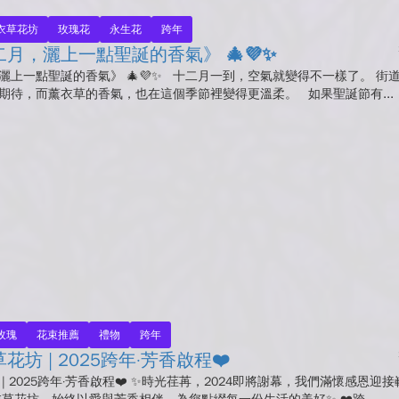
衣草花坊
玫瑰花
永生花
跨年
月，灑上一點聖誕的香氣》 🎄💜✨
灑上一點聖誕的香氣》 🎄💜✨ 十二月一到，空氣就變得不一樣了。 街
期待，而薰衣草的香氣，也在這個季節裡變得更溫柔。 如果聖誕節有...
玫瑰
花束推薦
禮物
跨年
花坊 | 2025跨年·芳香啟程❤️
 | 2025跨年·芳香啟程❤️ ✨時光荏苒，2024即將謝幕，我們滿懷感恩迎