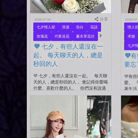
分享
2026-07-24
2026-07
七夕情人節
浪漫
告白
花語
情人
玫瑰花
代客送花
薰衣草花坊
求婚
💜 七夕，有些人還沒在一
七夕
起。 每天聊天的人，總是
💜
秒回的人
要忘
💜 七夕，有些人還沒在一起。 每天聊
💜有
天的人，總是秒回的人， 會記得你愛喝
愛。 
什麼、喜歡什麼的人。 你們沒有說過
著生活
喜歡，卻早已習慣彼此存在。 七夕快
苦了、
到...
留到了下