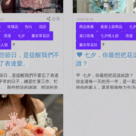
分享
-13
2026-06-26
節
玫瑰花
告白
花語
商品推薦
最新上架商品
七
浪漫
七夕
薰衣草花坊
進口玫瑰
七夕情人節
浪漫
情人節
薰衣草花坊
有些節日，是提醒我們不
💜 七夕，你最想把花
了表達愛。
誰？
些節日，是提醒我們不要忘了表達
💜 七夕，你最想把花送給誰？
平常的日子，總是忙著工作、忙
你走過每一天的另一半，是一直
。 那些想說的謝謝、想說的辛
持你的家人，還是那個努力生活
想說的我愛你。 常常就這樣，
己？ 花，不一定要等到特別的
...
收到。...