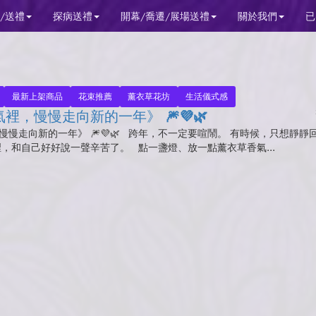
/送禮
探病送禮
開幕/喬遷/展場送禮
關於我們
已
最新上架商品
花束推薦
薰衣草花坊
生活儀式感
裡，慢慢走向新的一年》 🎆💜🌿
慢慢走向新的一年》 🎆💜🌿 跨年，不一定要喧鬧。 有時候，只想靜靜
裡，和自己好好說一聲辛苦了。 點一盞燈、放一點薰衣草香氣...