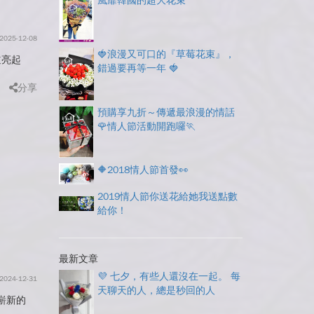
風靡韓國的超大花束
2025-12-08
🍓浪漫又可口的『草莓花束』，
道亮起
錯過要再等一年 🍓
分享
預購享九折～傳遞最浪漫的情話
🌹情人節活動開跑囉🏃
🔶2018情人節首發👀
2019情人節你送花給她我送點數
給你！
最新文章
💜 七夕，有些人還沒在一起。 每
2024-12-31
天聊天的人，總是秒回的人
接嶄新的