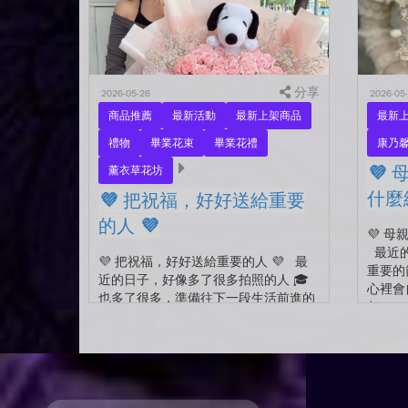
分享
2026-05-26
2026-05
商品推薦
最新活動
最新上架商品
最新
禮物
畢業花束
畢業花禮
康乃
💜
薰衣草花坊
什麼
💜 把祝福，好好送給重要
的人 💜
💜 
最近的
💜 把祝福，好好送給重要的人 💜 最
重要的
近的日子，好像多了很多拍照的人 🎓
心裡會
也多了很多，準備往下一段生活前進的
都...
人。 那些一起走過的時間、一起熬過
的日常，到了這個...