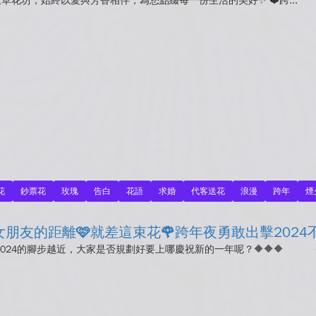
薰衣草花坊，始終以愛與芳香相伴，為您點綴每一份生活的美好✨ ❤️跨...
花
鈔票花
玫瑰
告白
花語
求婚
代客送花
浪漫
跨年
煙
朋友的距離🩷就差這束花🌹跨年夜勇敢出擊2024
隨著2024的腳步越近，大家是否規劃好要上哪慶祝新的一年呢？🔶🔶🔶