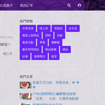
出貨圖片
查詢訂單
熱門標籤
水果花束
情人節
母親節
永生花
最新上架商品
課程
花藝
2025-12-24
最新活動
草莓
鹽酥雞
回顧這一
薰衣草悄悄話
商品推薦
贈品
分享
好康
新聞專訪
藍芽
熱門文章
美麗又可口的「草莓花束」🍓 🍓
🍓
[TVBS新聞專訪] 鹹酥雞也能變
「花束」 大蒜、九層塔做點綴