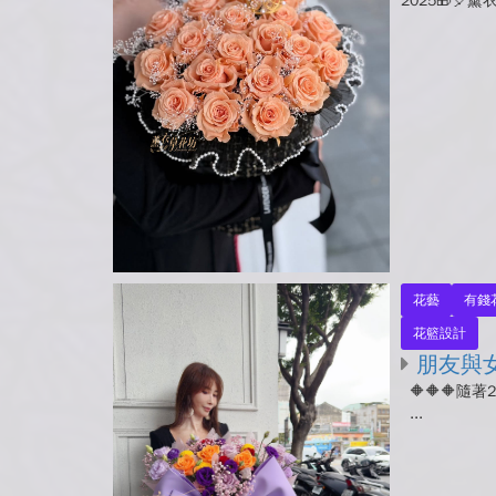
2025🎁
花藝
有錢
花籃設計
朋友與女
🔶🔶🔶
...