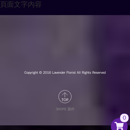
頁面文字內容
Copyright © 2016
Lavender Florist All Rights Reserved
3HOPE 製作
0