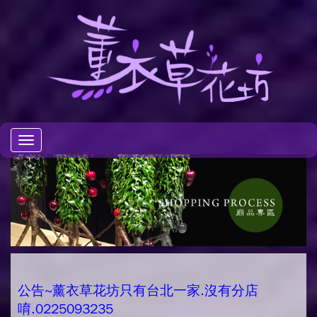
Toggle
navigation
公告~薰衣草花坊只有台北一家.沒有分店
唷.0225093235