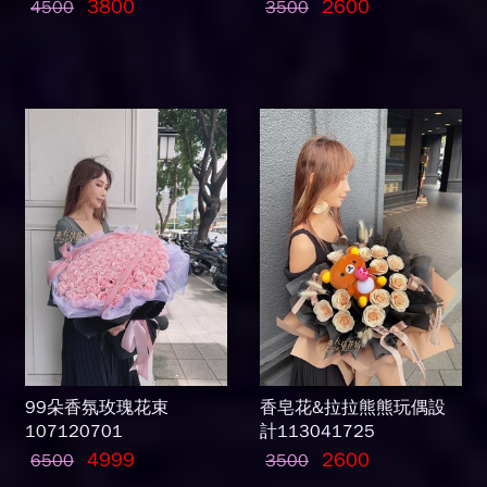
3800
2600
4500
3500
99朵香氛玫瑰花束
香皂花&拉拉熊熊玩偶設
107120701
計113041725
4999
2600
6500
3500