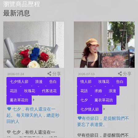
瀏覽商品歷程
最新消息
分享
分享
2026-07-24
2026-07-13
七夕情人節
浪漫
告白
情人節
玫瑰花
告白
花語
玫瑰花
代客送花
花語
求婚
浪漫
薰衣草花坊
七夕
薰衣草花坊
💜 七夕，有些人還沒在一
七夕情人節
起。 每天聊天的人，總是秒
💜有些節日，是提醒我們不
回的人
要忘了表達愛。
💜 七夕，有些人還沒在一
💜有些節日，是提醒我們不