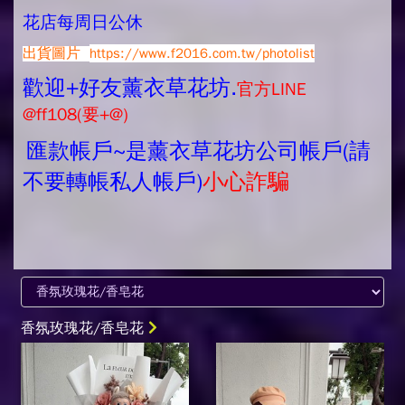
花店每周日公休
出貨圖片
https://www.f2016.com.tw/photolist
歡迎+好友薰衣草花坊.
官方LINE
@ff108(要+@)
匯款帳戶~是薰衣草花坊公司帳戶(請
不要轉帳私人帳戶)
小心詐騙
香氛玫瑰花/香皂花