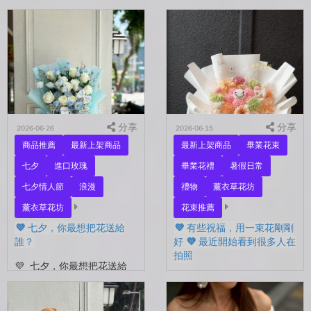
起。 每天聊天的人，總是
要忘了表達愛。 平常的日
秒回的人， 會記得你愛喝什
子，總是忙著工作、忙著生
麼、喜歡什麼的人。 你們
活。 那些想說的謝謝、想
沒有說過喜歡，卻早已習慣
說的辛苦了、想說的我愛
彼此存在。 七夕快到...
你。 常常就這樣，留到了
下...
分享
分享
2026-06-26
2026-06-15
商品推薦
最新上架商品
最新上架商品
畢業花束
七夕
進口玫瑰
畢業花禮
暑假日常
七夕情人節
浪漫
禮物
薰衣草花坊
薰衣草花坊
花束推薦
💜 七夕，你最想把花送給
💜 有些祝福，用一束花剛剛
誰？
好 💜 最近開始看到很多人在
拍照
💜 七夕，你最想把花送給
誰？ 是陪你走過每一天的
💜 有些祝福，用一束花剛剛
另一半，是一直默默支持你
好 💜 最近開始看到很多人
的家人，還是那個努力生活
在拍照📷 穿著學士服、抱著