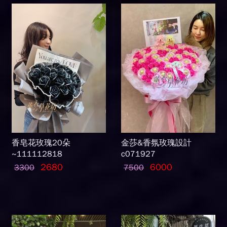
香皂花玫瑰20朵
金莎&香氛玫瑰設計
~111112818
c071927
2680
6000
3300
7500