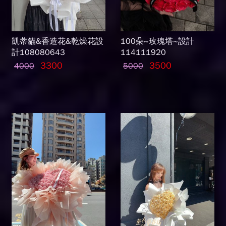
凱蒂貓&香造花&乾燥花設
100朵~玫瑰塔~設計
計108080643
114111920
3300
3500
4000
5000