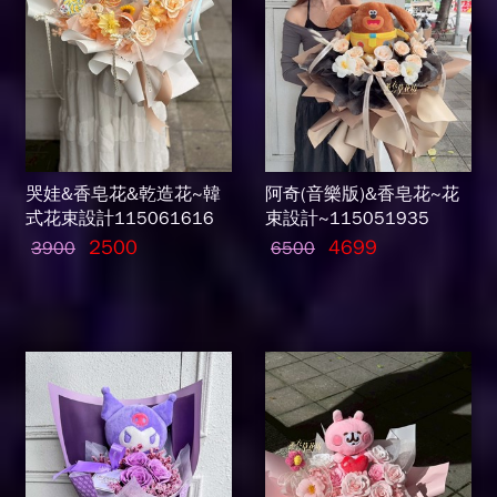
哭娃&香皂花&乾造花~韓
阿奇(音樂版)&香皂花~花
式花束設計115061616
束設計~115051935
2500
4699
3900
6500