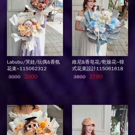
Labubu/哭娃/玩偶&香氛
維尼&香皂花/乾燥花~韓
花束~115062312
式花束設計115061618
2000
2790
3000
3800