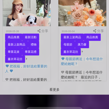
的自己？ 花，不一定要等
花束，笑著紀錄這段重要的
到特別的人才能收到。...
時光🤍 一路走到現在，一
定有很多不容易。 熬過考
試...
分享
分享
2026-05-26
2026-05-04
商品推薦
最新活動
最新上架商品
商品推薦
最新上架商品
禮物
母親節
康乃馨
畢業花束
畢業花禮
薰衣草花坊
💜 母親節將近｜今年想送什
薰衣草花坊
麼給她呢？
💜 把祝福，好好送給重要的
人 💜
💜 母親節將近｜今年想送什
麼給她呢？ 最近的日子，
💜 把祝福，好好送給重要的
好像開始慢慢接近那個重要
人 💜 最近的日子，好像多
的節日了。 不是特別提
了很多拍照的人 🎓 也多了
看更多
醒，而是心裡會自然想到
很多，準備往下一段生活前
——有一個人，一直都...
進的人。 那些一起走過的
時間、一起熬過的日常，到
了這個...