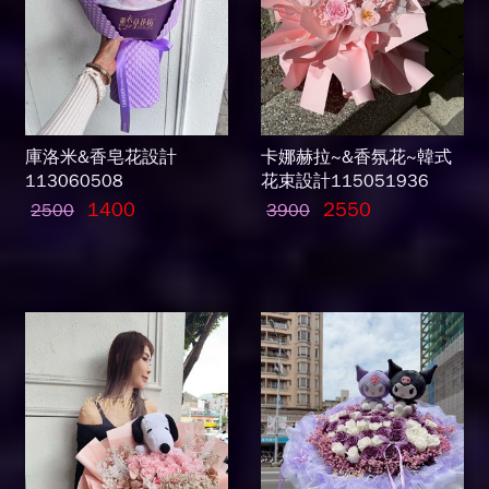
庫洛米&香皂花設計
卡娜赫拉~&香氛花~韓式
113060508
花束設計115051936
1400
2550
2500
3900