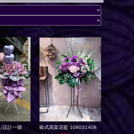
/設計一個
歐式高架花籃 108031408