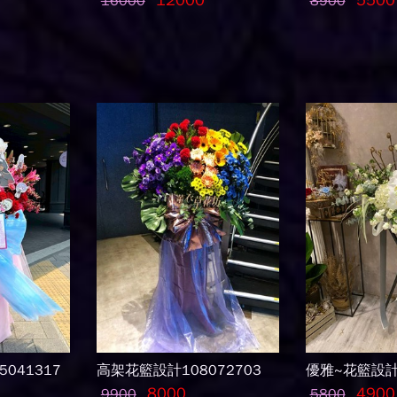
12000
5500
16000
8900
041317
高架花籃設計108072703
優雅~花籃設計1
8000
4900
9900
5800