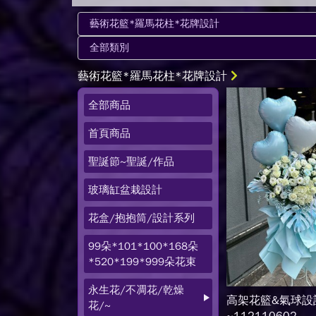
藝術花籃*羅馬花柱*花牌設計
全部商品
首頁商品
聖誕節~聖誕/作品
玻璃缸盆栽設計
花盒/抱抱筒/設計系列
99朵*101*100*168朵
*520*199*999朵花束
永生花/不凋花/乾燥
高架花籃&氣球設
花/~