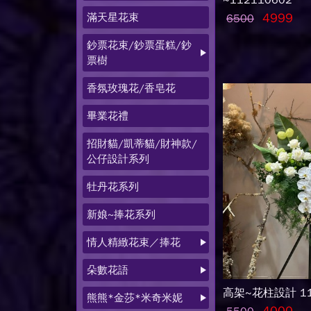
~112110602
滿天星花束
4999
6500
鈔票花束/鈔票蛋糕/鈔
票樹
香氛玫瑰花/香皂花
畢業花禮
招財貓/凱蒂貓/財神款/
公仔設計系列
牡丹花系列
新娘~捧花系列
情人精緻花束／捧花
朵數花語
高架~花柱設計 11
熊熊*金莎*米奇米妮