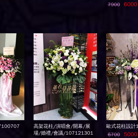
6000
7900
100707
高架花柱/演唱會/開幕/展
歐式花柱設計10
場/婚禮/會議/107121301
5000
6700