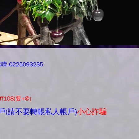
0225093235
ff108(要+@)
戶(請不要轉帳私人帳戶)
小心詐騙