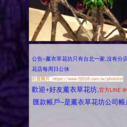
公告~薰衣草花坊只有台北一家.沒有分店唷.
花店每周日公休
出貨圖片
https://www.f2016.com.tw/photolist
歡迎+好友薰衣草花坊.
官方LINE @
匯款帳戶~是薰衣草花坊公司帳