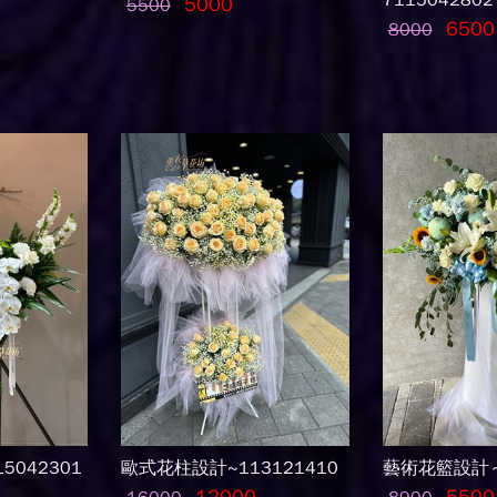
7115042802
5000
5500
6500
8000
5042301
歐式花柱設計~113121410
藝術花籃設計～1