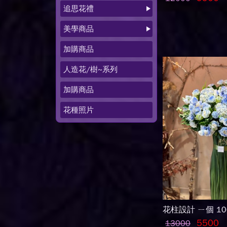
追思花禮
美學商品
加購商品
人造花/樹~系列
加購商品
花種照片
花柱設計 ㄧ個 106
5500
13000