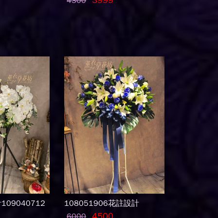
3999
4300
09040712
108051906花註設計
4500
6000