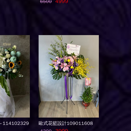
4999
6500
14102329
歐式花籃設計109011608