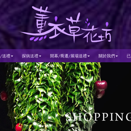
/送禮
探病送禮
開幕/喬遷/展場送禮
關於我們
已