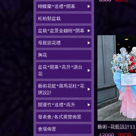
4000
5500
蝴蝶蘭*送禮*開幕
松柏類盆栽
盆栽*盆景金錢樹*開幕
母親節花禮
胸花
盆花*開幕*高升*講台
花
藝術花籃*羅馬花柱*花
牌設計
開運竹*送禮*高升
發表會/各式展覽佈置
藝術~花藍設計115
會場佈置
9900
12000