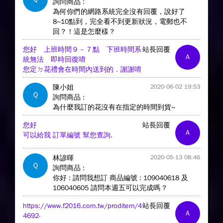
詢問商品 :
為何你們的網路系統完全沒有回覆，說好了
8~10點到，完全看不到更新狀況，電郵也不
回？！這是怎麼樣？
您好 上班時間９－７點 下班時間系
站長回覆
A
統無法 即時回復唷
您定ㄉ花禮會在時間內送到的．謝謝唷
陳小姐
2020-06-02 19:53
Q
詢問商品 :
為什麼我訂的花沒有在指定的時間到貨~
您好
站長回覆
A
可以給我 訂單編號 幫您查詢.
林諺暉
2020-05-13 08:46
Q
詢問商品 :
你好 : 請問我想訂 商品編號 : 109040618 及
106040605 請問本週五可以完成嗎 ?
https://www.f2016.com.tw/proditem/4
站長回覆
A
4692-