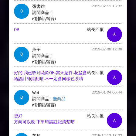
張書維
2019-02-11 13:32
Q
詢問商品 :
(悄悄話留言)
OK
站長回覆
A
燕子
2019-02-08 12:08
Q
詢問商品 :
(悄悄話留言)
好的 我已收到花款OK.當天急件.花盆會
站長回覆
A
給設計師搭配唷.不一定會同樣色系唷
Wei
2019-01-04 00:44
Q
詢問商品 :
無商品
(悄悄話留言)
您好
站長回覆
A
方向可以改.下單時請註記清楚唷
蘿拉
2018-12-13 17:22