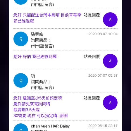
(悄悄話留言)
您好 只能配送台灣本島唷 目前草莓季
站長回覆
A
節已經過羅
駱舜峰
2020-08-07 10:04
Q
詢問商品 :
(悄悄話留言)
您好 好的 我已經收到羅
站長回覆
A
項
2020-07-07 05:37
Q
詢問商品 :
(悄悄話留言)
您好 建議至少5天前預定唷
站長回覆
A
急件請先來電詢問唷
觀賞期3-5天喔
30號要 現在 可以預定唷..謝謝
chan yuen HAR Daisy
2020-06-15 22:17
Q