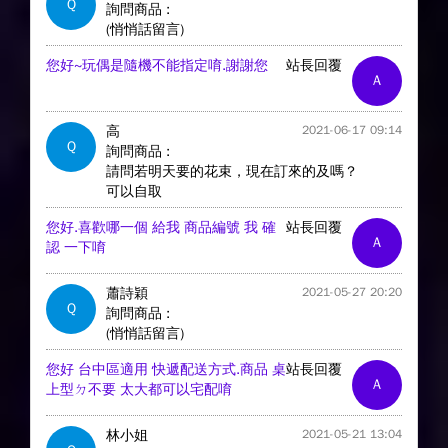
Q
詢問商品 :
(悄悄話留言)
您好~玩偶是隨機不能指定唷.謝謝您
站長回覆
A
高
2021-06-17 09:14
Q
詢問商品 :
請問若明天要的花束，現在訂來的及嗎？
可以自取
您好.喜歡哪一個 給我 商品編號 我 確
站長回覆
A
認 一下唷
蕭詩穎
2021-05-27 20:20
Q
詢問商品 :
(悄悄話留言)
您好 台中區適用 快遞配送方式.商品 桌
站長回覆
A
上型ㄉ不要 太大都可以宅配唷
林小姐
2021-05-21 13:04