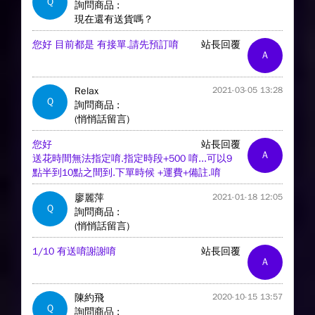
Q
詢問商品 :
現在還有送貨嗎？
您好 目前都是 有接單.請先預訂唷
站長回覆
A
Relax
2021-03-05 13:28
Q
詢問商品 :
(悄悄話留言)
您好
站長回覆
A
送花時間無法指定唷.指定時段+500 唷...可以9
點半到10點之間到.下單時候 +運費+備註.唷
廖麗萍
2021-01-18 12:05
Q
詢問商品 :
(悄悄話留言)
1/10 有送唷謝謝唷
站長回覆
A
陳約飛
2020-10-15 13:57
Q
詢問商品 :