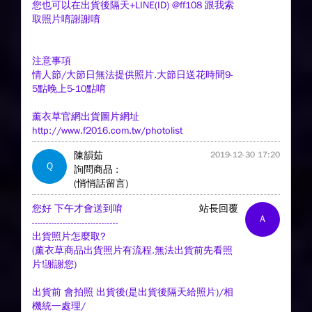
您也可以在出貨後隔天+LINE(ID) @ff108 跟我索
取照片唷謝謝唷
注意事項
情人節/大節日無法提供照片.大節日送花時間9-
5點晚上5-10點唷
薰衣草官網出貨圖片網址
http://www.f2016.com.tw/photolist
陳韻茹
2019-12-30 17:20
Q
詢問商品 :
(悄悄話留言)
您好 下午才會送到唷
站長回覆
A
-------------------------------
出貨照片怎麼取?
(薰衣草商品出貨照片有流程.無法出貨前先看照
片!謝謝您)
出貨前 會拍照 出貨後(是出貨後隔天給照片)/相
機統一處理/