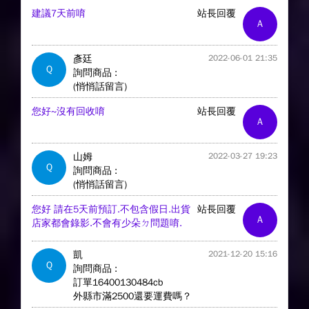
建議7天前唷
站長回覆
A
彥廷
2022-06-01 21:35
Q
詢問商品 :
(悄悄話留言)
您好~沒有回收唷
站長回覆
A
山姆
2022-03-27 19:23
Q
詢問商品 :
(悄悄話留言)
您好 請在5天前預訂.不包含假日.出貨
站長回覆
A
店家都會錄影.不會有少朵ㄉ問題唷.
凱
2021-12-20 15:16
Q
詢問商品 :
訂單16400130484cb
外縣市滿2500還要運費嗎？