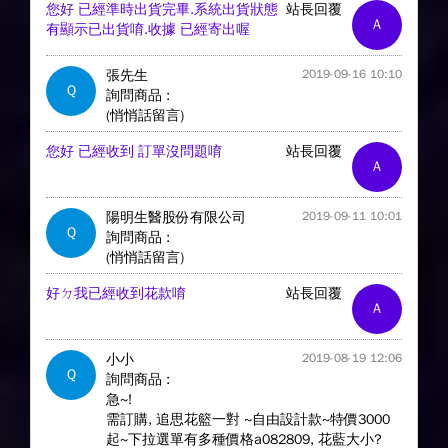
您好 已經準時出貨完畢.系統出貨狀態
站長回覆
A
有顯示已出貨唷.收據 已經寄出喔
張先生
2019-09-16 10:10
Q
詢問商品 :
(悄悄話留言)
您好 已經收到 訂單沒問題唷
站長回覆
A
陽明生醫股份有限公司
2019-09-11 10:01
Q
詢問商品 :
(悄悄話留言)
好ㄉ我已經收到花款唷
站長回覆
A
小小
2019-08-19 12:06
Q
詢問商品 :
急~!
需訂購, 追思花籃一對 ~自由設計款~特價3000
起~下拉選單有多種價格a082809, 花藍大小?