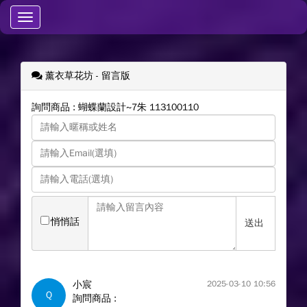
Toggle
navigation
薰衣草花坊
- 留言版
詢問商品 : 蝴蝶蘭設計~7朱 113100110
悄悄話
送出
小宸
2025-03-10 10:56
Q
詢問商品 :