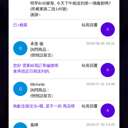
明早8:00家祭, 今天下午能送到第一殯儀館嗎?
(民權東路二段145號)
謝謝~
已+賴羅
站長回覆
A
承憲 楊
2019-08-06 19:31
Q
詢問商品 :
(悄悄話留言)
您好 需要給我訂單編號唷.
站長回覆
A
會再指定日期送到的.
Michelle
2019-07-31 14:46
Q
詢問商品 :
(悄悄話留言)
抱歉這個沒法+喔..是不一的 商品唷
站長回覆
A
風曄
2019-07-30 13:25