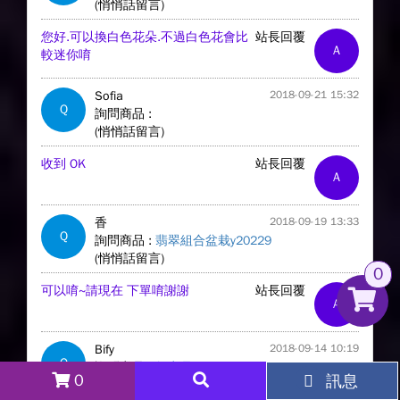
(悄悄話留言)
您好.可以換白色花朵.不過白色花會比
站長回覆
A
較迷你唷
Sofia
2018-09-21 15:32
Q
詢問商品 :
(悄悄話留言)
收到 OK
站長回覆
A
香
2018-09-19 13:33
Q
詢問商品 :
翡翠組合盆栽y20229
(悄悄話留言)
0
可以唷~請現在 下單唷謝謝
站長回覆
A
Bify
2018-09-14 10:19
Q
詢問商品 :
無商品
0
訊息
(悄悄話留言)