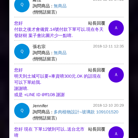
Q
詢問商品 :
無商品
(悄悄話留言)
您好
站長回覆
A
付款之後才會備貨.14號付款下單可以.現在冬天
發財樹 葉子會比圖片少一點唷.
張右宗
2018-12-11 12:35
Q
詢問商品 :
無商品
(悄悄話留言)
您好
站長回覆
A
明天到土城可以要+車資唷300元.OK 的話現在
可以下單給我.
謝謝唷.
或是 +LINE ID @ff108 謝謝
Jennifer
2018-12-10 20:29
Q
詢問商品 :
多肉植物設計~玻璃款 109101520
(悄悄話留言)
您好 現在 下單12號到可以..送台北市
站長回覆
A
唷