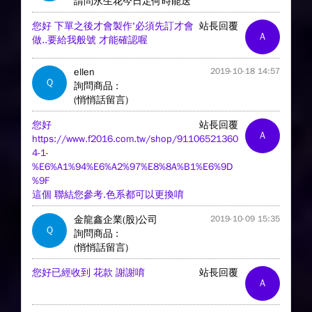
請問永生花今日定何時能送
您好 下單之後才會製作'必須先訂才會
站長回覆
A
做..要給我般號 才能確認喔
ellen
2019-10-18 14:57
Q
詢問商品 :
(悄悄話留言)
您好
站長回覆
A
https://www.f2016.com.tw/shop/91106521360
4-1-
%E6%A1%94%E6%A2%97%E8%8A%B1%E6%9D
%9F
這個 聯結您參考.色系都可以更換唷
金龍鑫企業(股)公司
2019-10-09 15:35
Q
詢問商品 :
(悄悄話留言)
您好已經收到 花款 謝謝唷
站長回覆
A