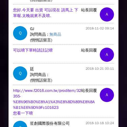
您好.今天要 出貨 可以現在 請馬上 下
站長回覆
A
單喔.太晚就來不及唷.
GJ
2018-11-02 09:14
Q
詢問商品 :
無商品
(悄悄話留言)
可以唷下單時請註記唷
站長回覆
A
廷
2018-10-21 00:11
Q
詢問商品 :
(悄悄話留言)
http://www.f2016.com.tw/proditem/32
站長回覆
A
355-
%E8%96%B0%E8%A1%A3%E8%8D%89%E8%8A
%B1%E6%9D%9Fc101623
您看一下唷
笙創國際股份有限公司
2018-10-18 10:24