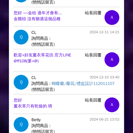
(悄悄話留言)
您好 ~~金桔 過年才會有...
站長回覆
A
金雞桔 沒有聽過這個品種
CL
2024-12-11 14:21
Q
詢問商品 :
(悄悄話留言)
歡迎+好友薰衣草花坊.官方LINE
站長回覆
A
@ff108(要+@)
CL
2024-12-10 23:40
Q
詢問商品 :
蝴蝶蘭/蘭花/禮盆設計112011107
(悄悄話留言)
您好
站長回覆
A
薰衣草只有乾燥的 唷
Betty
2024-06-21 13:52
Q
詢問商品 :
(悄悄話留言)