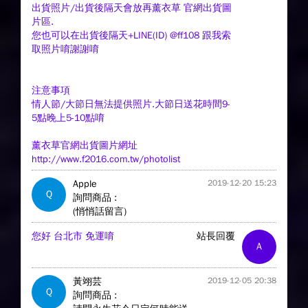
出貨照片/出貨後隔天會放再薰衣草 官網出貨圖
片區.
您也可以在出貨後隔天+LINE(ID) @ff108 跟我索
取照片唷謝謝唷
注意事項
情人節/大節日無法提供照片.大節日送花時間9-
5點晚上5-10點唷
薰衣草官網出貨圖片網址
http://www.f2016.com.tw/photolist
Apple
2019-12-20 15:23
Q
詢問商品 :
(悄悄話留言)
您好 台北市 免運唷
站長回覆
A
黃翊芸
2019-12-05 20:38
Q
詢問商品 :