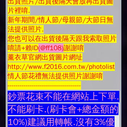
出貨照片/出貨後隔天會放再
出貨圖
片
裡唷.
新年期間/情人節/母親節/大節日無
法提供照片.
您也可以在出貨後隔天跟我索取照片
唷請+賴ID
(@ff108)
謝謝唷
薰衣草官網出貨圖片網址
http://www.f2016.com.tw/photolist
情人節花禮無法提供照片謝謝唷
-------------------------------------
鈔票花束不能在網站上下單.
不能刷卡.(刷卡會+總金額的
10%)建議用轉帳.沒有3%優