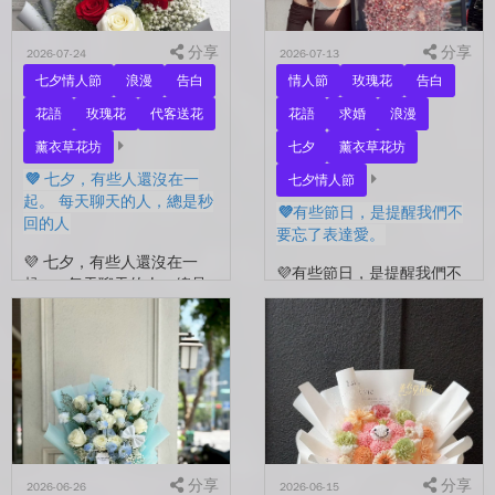
分享
分享
2026-07-24
2026-07-13
七夕情人節
浪漫
告白
情人節
玫瑰花
告白
花語
玫瑰花
代客送花
花語
求婚
浪漫
薰衣草花坊
七夕
薰衣草花坊
💜 七夕，有些人還沒在一
七夕情人節
起。 每天聊天的人，總是秒
💜有些節日，是提醒我們不
回的人
要忘了表達愛。
💜 七夕，有些人還沒在一
💜有些節日，是提醒我們不
起。 每天聊天的人，總是
要忘了表達愛。 平常的日
秒回的人， 會記得你愛喝什
子，總是忙著工作、忙著生
麼、喜歡什麼的人。 你們
活。 那些想說的謝謝、想
沒有說過喜歡，卻早已習慣
說的辛苦了、想說的我愛
彼此存在。 七夕快到...
你。 常常就這樣，留到了
下...
分享
分享
2026-06-26
2026-06-15