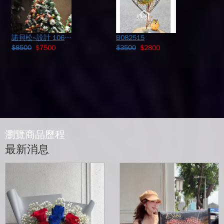
諾貝松~設計 106121115
B082515
$8500
$7500
$3500
$2800
瀏覽商品歷程
最新消息