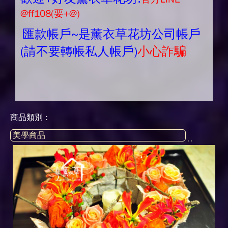
@ff108(要+@)
匯款帳戶~是薰衣草花坊公司帳戶
(請不要轉帳私人帳戶)
小心詐騙
商品類別 :