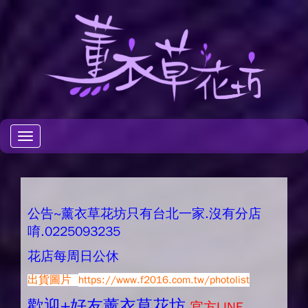
Toggle
navigation
公告~薰衣草花坊只有台北一家.沒有分店
唷.0225093235
花店每周日公休
出貨圖片
https://www.f2016.com.tw/photolist
歡迎+好友薰衣草花坊.
官方LINE