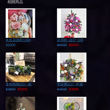
相關商品
永生花課程1060110
諾貝松~設計 106121108
$2000
$6500
$5500
多肉植物設計~歐飾款b111120
聖誕圈設計~乾燥花系列B122117
$3800
$3200
$4500
$3999