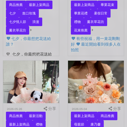
商品推薦
最新上架商品
最新上架商品
畢業花束
七夕
進口玫瑰
畢業花禮
暑假日常
七夕情人節
浪漫
禮物
薰衣草花坊
薰衣草花坊
花束推薦
💜 七夕，你最想把花送給
💜 有些祝福，用一束花剛剛
誰？
好 💜 最近開始看到很多人在
拍照
💜 七夕，你最想把花送給
誰？ 是陪你走過每一天的
💜 有些祝福，用一束花剛剛
另一半，是一直默默支持你
好 💜 最近開始看到很多人
的家人，還是那個努力生活
在拍照📷 穿著學士服、抱著
的自己？ 花，不一定要等
花束，笑著紀錄這段重要的
到特別的人才能收到。...
時光🤍 一路走到現在，一
定有很多不容易。 熬過考
試...
分享
分享
2026-05-26
2026-05-04
商品推薦
最新活動
最新上架商品
商品推薦
最新上架商品
禮物
母親節
康乃馨