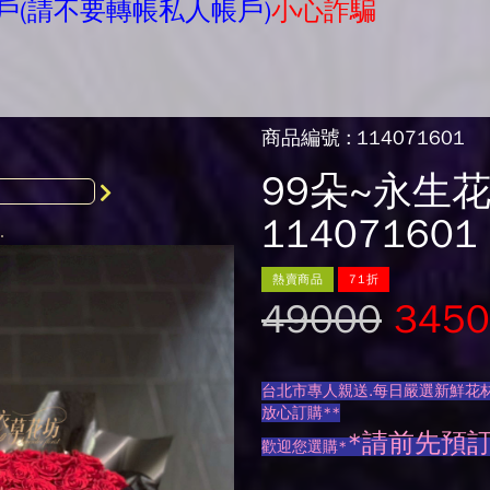
戶(請不要轉帳私人帳戶)
小心詐騙
商品編號 : 114071601
99朵~永生
114071601
熱賣商品
71折
49000
3450
台北市專人親送.每日嚴選新鮮花材
放心訂購**
*請前先預
歡迎您選購*