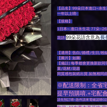
【品名】99朵日本進口~永生花
一年以上唷-
【規格】
1日本~.進口永生花 77朵~26
99朵花語含意為
長
花語:
【適用】告白/婚禮/生日/粉
【圖片】如圖-
【備註] 每季都會更換新款同
葉/花材/花器
同質感包裝紙出貨.如無相同
※配送限制：全省宅配
提早預購唷.+宅配
請先預訂唷~急件請來電確認唷0225