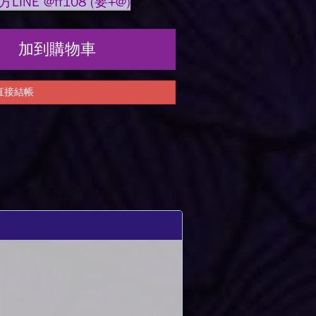
NE @ff108 (要
+@
)
加到購物車
直接結帳