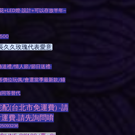
+LED燈-設計+可以存放半年~
500
長久久玫瑰代表愛意
絲送禮/情人節/節日送禮-
等價位玩偶/會選當季最新款/綠
由同等替代
(台北市免運費) -請
會運費.請先詢問唷
093236