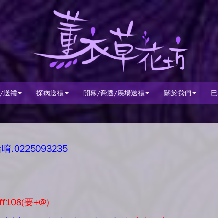
/送禮
探病送禮
開幕/喬遷/展場送禮
關於我們
已
0225093235
ff108(要+@)