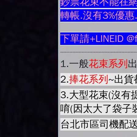
鈔票花束不能在網
轉帳.沒有3%優惠
下單請+LINEID @
-------------------------------------------------
1.
一般
花束系列
2.
捧花系列
~出貨
3.大型花束(沒有
唷(因太大了袋子
台北市區司機配送