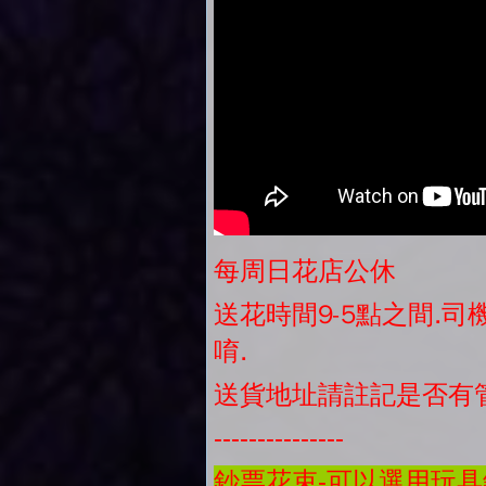
每周日花店公休
送花時間9-5點之間.
唷.
送貨地址請註記是否有
---------------
鈔票花束-可以選用玩具鈔