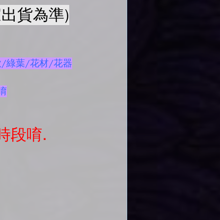
出貨為準)
/綠葉/花材/花器
唷
時段唷.