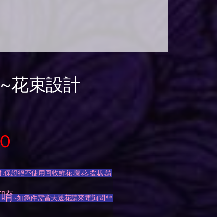
花~花束設計
0
.保證絕不使用回收鮮花.蘭花.盆栽.請
訂唷
~如急件需當天送花請來電詢問**