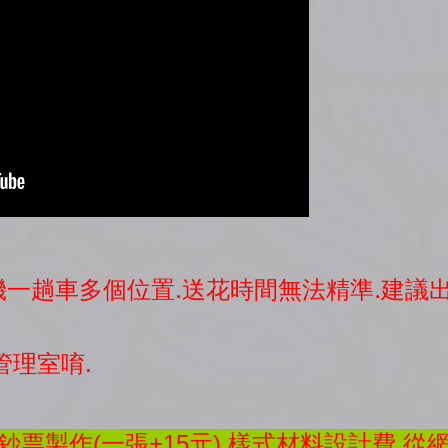
司機一趟車多個位置.送花時間無法精準.建
管理室唷.
票製作(一張+15元).樣式材料設計費.從