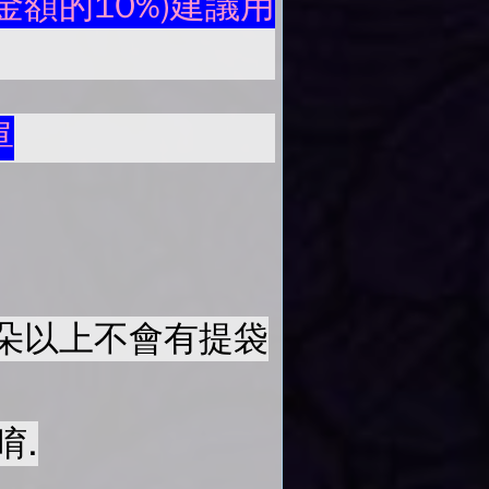
額的10%)建議用
單
50朵以上不會有提袋
唷.