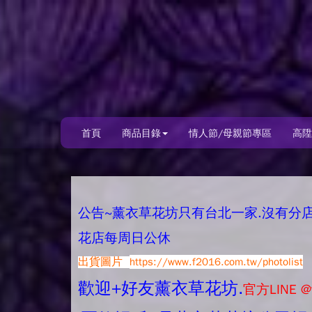
首頁
商品目錄
情人節/母親節專區
高陞
公告~薰衣草花坊只有台北一家.沒有分店唷.
花店每周日公休
出貨圖片
https://www.f2016.com.tw/photolist
歡迎+好友薰衣草花坊.
官方LINE @