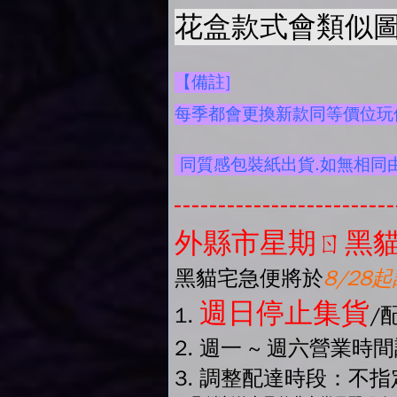
花盒款式會類似圖
【備註]
每季都會更換新款同等價位玩偶
同質感包裝紙出貨.如無相同
-------------------------
外縣市星期ㄖ黑貓
黑貓宅急便將於
8/28
週日停止集貨
1.
/
2. 週一 ~ 週六營業時
3. 調整配達時段：不指定