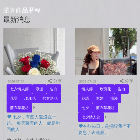
瀏覽商品歷程
最新消息
分享
分享
2026-07-24
2026-07-13
七夕情人節
浪漫
告白
情人節
玫瑰花
告白
花語
玫瑰花
代客送花
花語
求婚
浪漫
薰衣草花坊
七夕
薰衣草花坊
💜 七夕，有些人還沒在一
七夕情人節
起。 每天聊天的人，總是秒
💜有些節日，是提醒我們不
回的人
要忘了表達愛。