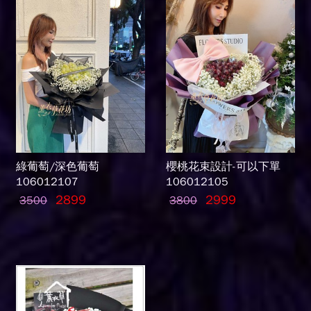
綠葡萄/深色葡萄
櫻桃花束設計-可以下單
106012107
106012105
2899
2999
3500
3800