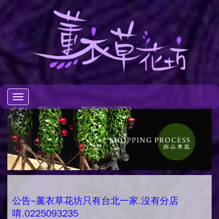
Toggle
navigation
公告~薰衣草花坊只有台北一家.沒有分店
唷.0225093235