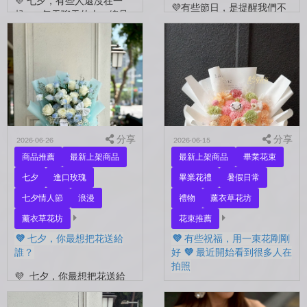
💜 七夕，有些人還沒在一
💜有些節日，是提醒我們不
起。 每天聊天的人，總是
要忘了表達愛。 平常的日
秒回的人， 會記得你愛喝什
子，總是忙著工作、忙著生
麼、喜歡什麼的人。 你們
活。 那些想說的謝謝、想
沒有說過喜歡，卻早已習慣
說的辛苦了、想說的我愛
彼此存在。 七夕快到...
你。 常常就這樣，留到了
下...
分享
分享
2026-06-26
2026-06-15
商品推薦
最新上架商品
最新上架商品
畢業花束
七夕
進口玫瑰
畢業花禮
暑假日常
七夕情人節
浪漫
禮物
薰衣草花坊
薰衣草花坊
花束推薦
💜 七夕，你最想把花送給
💜 有些祝福，用一束花剛剛
誰？
好 💜 最近開始看到很多人在
拍照
💜 七夕，你最想把花送給
誰？ 是陪你走過每一天的
💜 有些祝福，用一束花剛剛
另一半，是一直默默支持你
好 💜 最近開始看到很多人