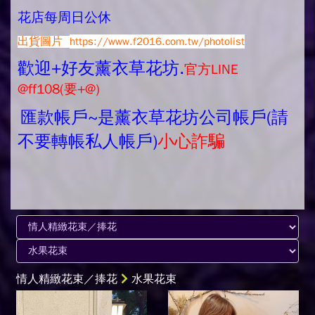
花店每周日公休
出貨圖片
https://www.f2016.com.tw/photolist
歡迎+好友薰衣草花坊.
官方LINE
@ff108(要+@)
匯款帳戶~是薰衣草花坊公司帳戶(請
不要轉帳私人帳戶)
小心詐騙
情人精緻花束／捧花
水果花束