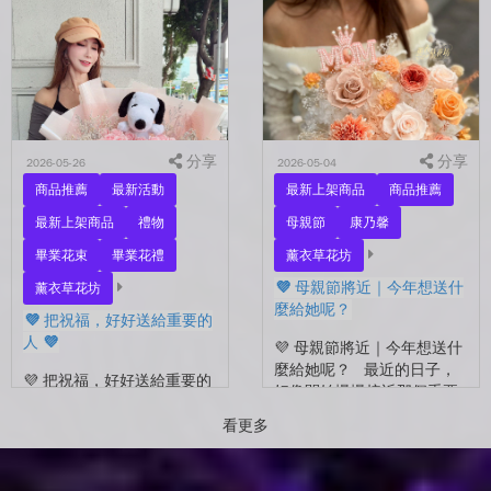
的家人，還是那個努力生活
在拍照📷 穿著學士服、抱著
的自己？ 花，不一定要等
花束，笑著紀錄這段重要的
到特別的人才能收到。...
時光🤍 一路走到現在，一
定有很多不容易。 熬過考
試...
分享
分享
2026-05-26
2026-05-04
商品推薦
最新活動
最新上架商品
商品推薦
最新上架商品
禮物
母親節
康乃馨
畢業花束
畢業花禮
薰衣草花坊
💜 母親節將近｜今年想送什
薰衣草花坊
麼給她呢？
💜 把祝福，好好送給重要的
人 💜
💜 母親節將近｜今年想送什
麼給她呢？ 最近的日子，
💜 把祝福，好好送給重要的
好像開始慢慢接近那個重要
人 💜 最近的日子，好像多
的節日了。 不是特別提
了很多拍照的人 🎓 也多了
看更多
醒，而是心裡會自然想到
很多，準備往下一段生活前
——有一個人，一直都...
進的人。 那些一起走過的
時間、一起熬過的日常，到