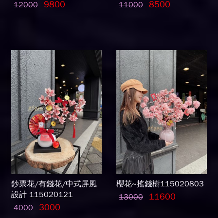
9800
8500
12000
11000
鈔票花/有錢花/中式屏風
櫻花~搖錢樹115020803
設計 115020121
11600
13000
3000
4000