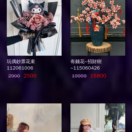
玩偶鈔票花束
有錢花~招財樹
112061006
~115060426
2500
16800
2900
19999