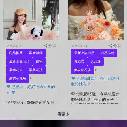
另一半，是一直默默支持你
好 💜 最近開始看到很多人
的家人，還是那個努力生活
在拍照📷 穿著學士服、抱著
的自己？ 花，不一定要等
花束，笑著紀錄這段重要的
到特別的人才能收到。...
時光🤍 一路走到現在，一
定有很多不容易。 熬過考
試...
分享
分享
2026-05-26
2026-05-04
商品推薦
最新活動
最新上架商品
商品推薦
最新上架商品
禮物
母親節
康乃馨
畢業花束
畢業花禮
薰衣草花坊
💜 母親節將近｜今年想送什
薰衣草花坊
麼給她呢？
💜 把祝福，好好送給重要的
人 💜
💜 母親節將近｜今年想送什
麼給她呢？ 最近的日子，
💜 把祝福，好好送給重要的
好像開始慢慢接近那個重要
人 💜 最近的日子，好像多
的節日了。 不是特別提
了很多拍照的人 🎓 也多了
看更多
醒，而是心裡會自然想到
很多，準備往下一段生活前
——有一個人，一直都...
進的人。 那些一起走過的