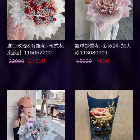
進口玫瑰&有錢花~韓式花
氣球鈔票花~新款到~加大
束設計 115052202
款113080901
27300
7600
32000
15000