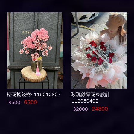
櫻花搖錢樹~115012807
玫瑰鈔票花束設計
112080402
6300
8500
24800
32000