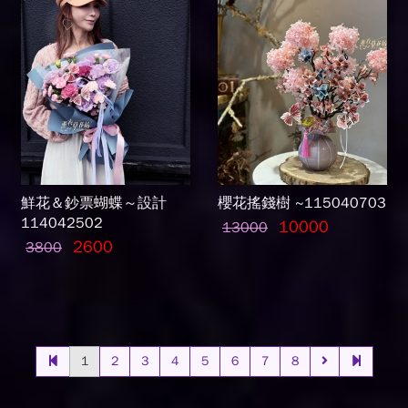
鮮花＆鈔票蝴蝶～設計
櫻花搖錢樹 ~115040703
114042502
10000
13000
2600
3800
1
2
3
4
5
6
7
8