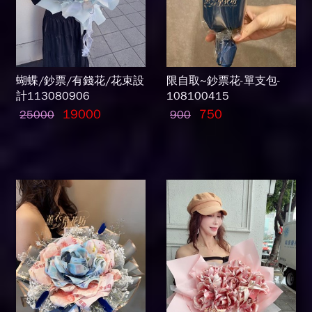
蝴蝶/鈔票/有錢花/花束設
限自取~鈔票花-單支包-
計113080906
108100415
19000
750
25000
900