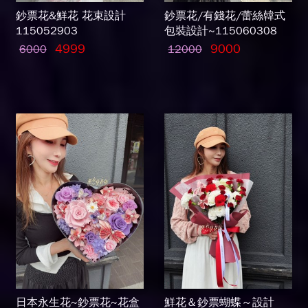
鈔票花&鮮花 花束設計
鈔票花/有錢花/蕾絲韓式
115052903
包裝設計~115060308
4999
9000
6000
12000
日本永生花~鈔票花~花盒
鮮花＆鈔票蝴蝶～設計