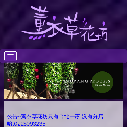
Toggle
navigation
公告~薰衣草花坊只有台北一家.沒有分店
唷.0225093235