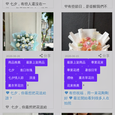
💜 七夕，有些人還沒在一
💜有些節日，是提醒我們不
起。 每天聊天的人，總是
要忘了表達愛。 平常的日
秒回的人， 會記得你愛喝什
子，總是忙著工作、忙著生
麼、喜歡什麼的人。 你們
活。 那些想說的謝謝、想
沒有說過喜歡，卻早已習慣
說的辛苦了、想說的我愛
彼此存在。 七夕快到...
你。 常常就這樣，留到了
下...
分享
分享
2026-06-26
2026-06-15
商品推薦
最新上架商品
最新上架商品
畢業花束
七夕
進口玫瑰
畢業花禮
暑假日常
七夕情人節
浪漫
禮物
薰衣草花坊
薰衣草花坊
花束推薦
💜 七夕，你最想把花送給
💜 有些祝福，用一束花剛剛
誰？
好 💜 最近開始看到很多人在
拍照
💜 七夕，你最想把花送給
誰？ 是陪你走過每一天的
💜 有些祝福，用一束花剛剛