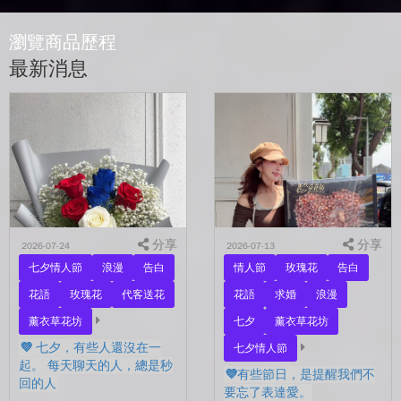
瀏覽商品歷程
最新消息
分享
分享
2026-07-24
2026-07-13
七夕情人節
浪漫
告白
情人節
玫瑰花
告白
花語
玫瑰花
代客送花
花語
求婚
浪漫
薰衣草花坊
七夕
薰衣草花坊
💜 七夕，有些人還沒在一
七夕情人節
起。 每天聊天的人，總是秒
💜有些節日，是提醒我們不
回的人
要忘了表達愛。