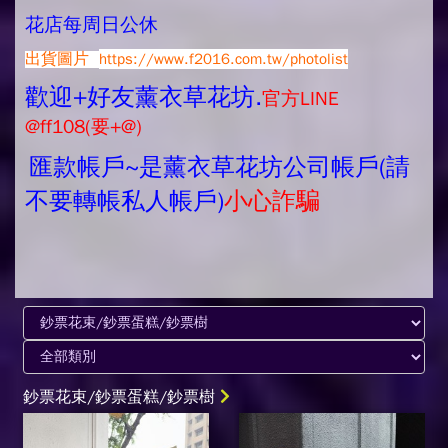
花店每周日公休
出貨圖片
https://www.f2016.com.tw/photolist
歡迎+好友薰衣草花坊.
官方LINE
@ff108(要+@)
匯款帳戶~是薰衣草花坊公司帳戶(請
不要轉帳私人帳戶)
小心詐騙
鈔票花束/鈔票蛋糕/鈔票樹