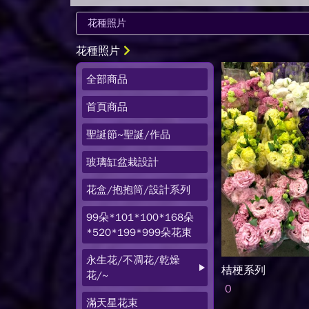
花種照片
全部商品
首頁商品
聖誕節~聖誕/作品
玻璃缸盆栽設計
花盒/抱抱筒/設計系列
99朵*101*100*168朵
*520*199*999朵花束
永生花/不凋花/乾燥
桔梗系列
花/~
0
滿天星花束