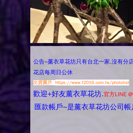
公告~薰衣草花坊只有台北一家.沒有分店唷.
花店每周日公休
出貨圖片
https://www.f2016.com.tw/photolist
歡迎+好友薰衣草花坊.
官方LINE @
匯款帳戶~是薰衣草花坊公司帳