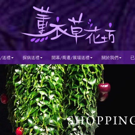
/送禮
探病送禮
開幕/喬遷/展場送禮
關於我們
已