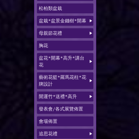
松柏類盆栽
盆栽*盆景金錢樹*開幕
母親節花禮
胸花
盆花*開幕*高升*講台
花
藝術花籃*羅馬花柱*花
牌設計
開運竹*送禮*高升
發表會/各式展覽佈置
會場佈置
追思花禮