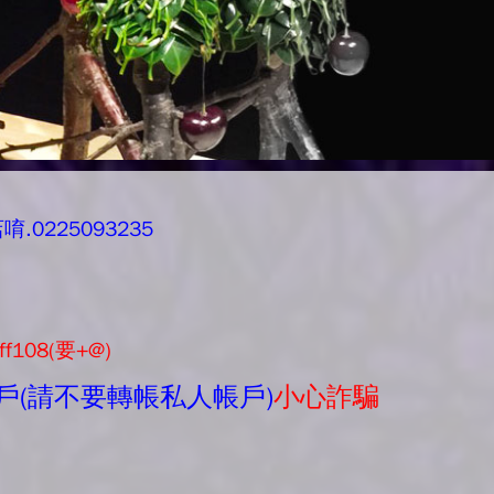
0225093235
ff108(要+@)
戶(請不要轉帳私人帳戶)
小心詐騙