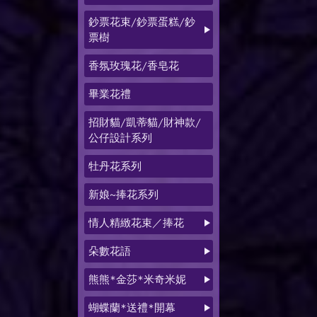
鈔票花束/鈔票蛋糕/鈔
票樹
香氛玫瑰花/香皂花
畢業花禮
招財貓/凱蒂貓/財神款/
公仔設計系列
牡丹花系列
新娘~捧花系列
情人精緻花束／捧花
朵數花語
熊熊*金莎*米奇米妮
蝴蝶蘭*送禮*開幕