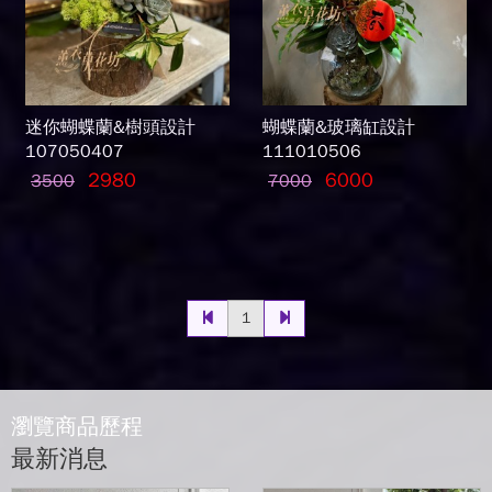
迷你蝴蝶蘭&樹頭設計
蝴蝶蘭&玻璃缸設計
107050407
111010506
2980
6000
3500
7000
1
瀏覽商品歷程
最新消息