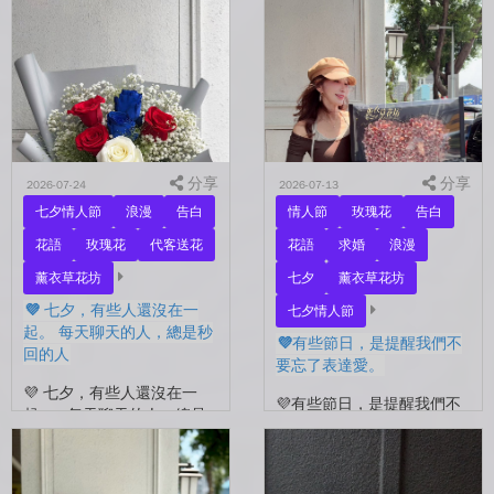
分享
分享
2026-07-24
2026-07-13
七夕情人節
浪漫
告白
情人節
玫瑰花
告白
花語
玫瑰花
代客送花
花語
求婚
浪漫
薰衣草花坊
七夕
薰衣草花坊
💜 七夕，有些人還沒在一
七夕情人節
起。 每天聊天的人，總是秒
💜有些節日，是提醒我們不
回的人
要忘了表達愛。
💜 七夕，有些人還沒在一
💜有些節日，是提醒我們不
起。 每天聊天的人，總是
要忘了表達愛。 平常的日
秒回的人， 會記得你愛喝什
子，總是忙著工作、忙著生
麼、喜歡什麼的人。 你們
活。 那些想說的謝謝、想
沒有說過喜歡，卻早已習慣
說的辛苦了、想說的我愛