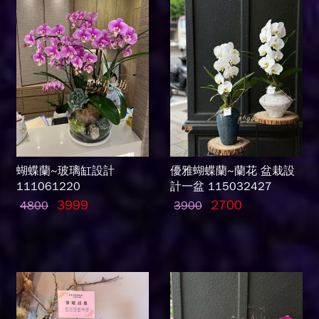
蝴蝶蘭~玻璃缸設計
優雅蝴蝶蘭~蘭花 盆栽設
111061220
計一盆 115032427
3999
2700
4800
3900