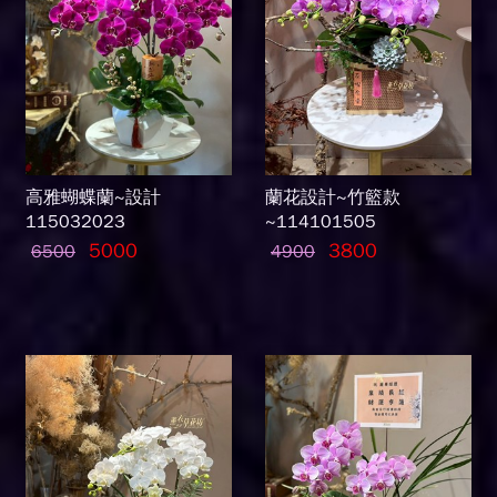
高雅蝴蝶蘭~設計
蘭花設計~竹籃款
115032023
~114101505
5000
3800
6500
4900