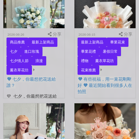
彼此存在。 七夕快到...
你。 常常就這樣，留到了
下...
分享
分享
2026-06-26
2026-06-15
商品推薦
最新上架商品
最新上架商品
畢業花束
七夕
進口玫瑰
畢業花禮
暑假日常
七夕情人節
浪漫
禮物
薰衣草花坊
薰衣草花坊
花束推薦
💜 七夕，你最想把花送給
💜 有些祝福，用一束花剛剛
誰？
好 💜 最近開始看到很多人在
拍照
💜 七夕，你最想把花送給
誰？ 是陪你走過每一天的
💜 有些祝福，用一束花剛剛
另一半，是一直默默支持你
好 💜 最近開始看到很多人
的家人，還是那個努力生活
在拍照📷 穿著學士服、抱著
的自己？ 花，不一定要等
花束，笑著紀錄這段重要的
到特別的人才能收到。...
時光🤍 一路走到現在，一
定有很多不容易。 熬過考