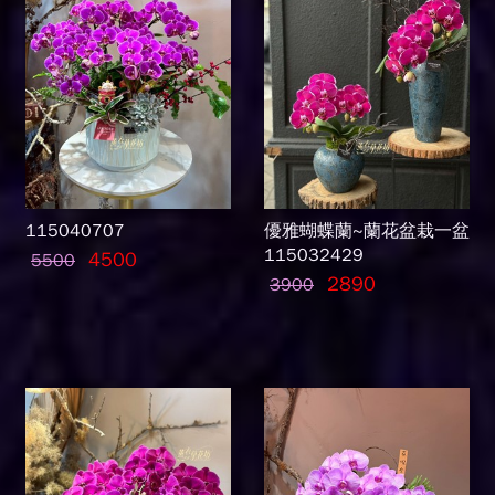
115040707
優雅蝴蝶蘭~蘭花盆栽一盆
115032429
4500
5500
2890
3900