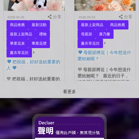
試...
分享
分享
2026-05-26
2026-05-04
商品推薦
最新活動
最新上架商品
商品推薦
最新上架商品
禮物
母親節
康乃馨
畢業花束
畢業花禮
薰衣草花坊
💜 母親節將近｜今年想送什
薰衣草花坊
麼給她呢？
💜 把祝福，好好送給重要的
人 💜
💜 母親節將近｜今年想送什
麼給她呢？ 最近的日子，
💜 把祝福，好好送給重要的
好像開始慢慢接近那個重要
人 💜 最近的日子，好像多
的節日了。 不是特別提
了很多拍照的人 🎓 也多了
看更多
醒，而是心裡會自然想到
很多，準備往下一段生活前
——有一個人，一直都...
進的人。 那些一起走過的
時間、一起熬過的日常，到
了這個...