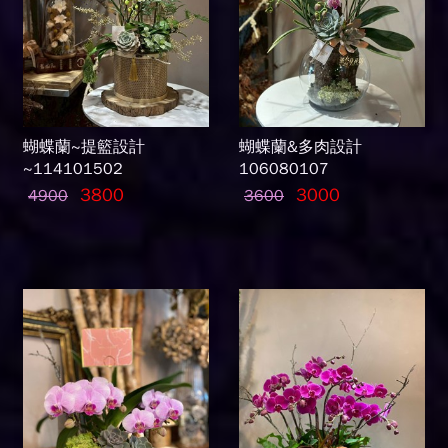
蝴蝶蘭~提籃設計
蝴蝶蘭&多肉設計
~114101502
106080107
3800
3000
4900
3600