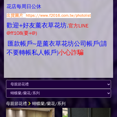
花店每周日公休
出貨圖片
https://www.f2016.com.tw/photolist
歡迎+好友薰衣草花坊.
官方LINE
@ff108(要+@)
匯款帳戶~是薰衣草花坊公司帳戶(請
不要轉帳私人帳戶)
小心詐騙
母親節花禮
蝴蝶蘭/蘭花/系列