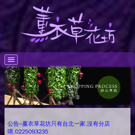
Toggle
navigation
公告~薰衣草花坊只有台北一家.沒有分店
唷.0225093235