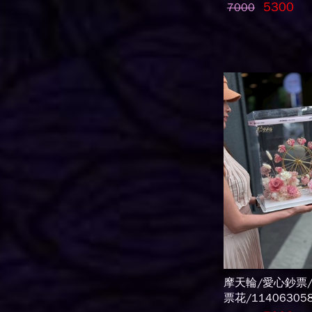
5300
7000
摩天輪/愛心鈔票
票花/11406305