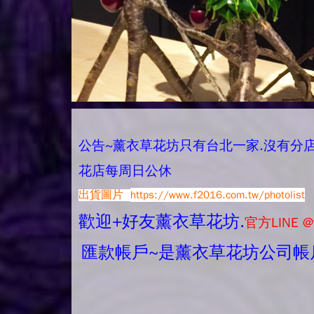
公告~薰衣草花坊只有台北一家.沒有分店唷.
花店每周日公休
出貨圖片
https://www.f2016.com.tw/photolist
歡迎+好友薰衣草花坊.
官方LINE @
匯款帳戶~是薰衣草花坊公司帳