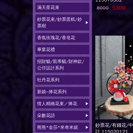
115070302
滿天星花束
5300
8000
鈔票花束/鈔票蛋糕/鈔
票樹
香氛玫瑰花/香皂花
畢業花禮
招財貓/凱蒂貓/財神款/
公仔設計系列
牡丹花系列
新娘~捧花系列
情人精緻花束／捧花
朵數花語
鈔票花/有錢花/
熊熊*金莎*米奇米妮
計 115020121