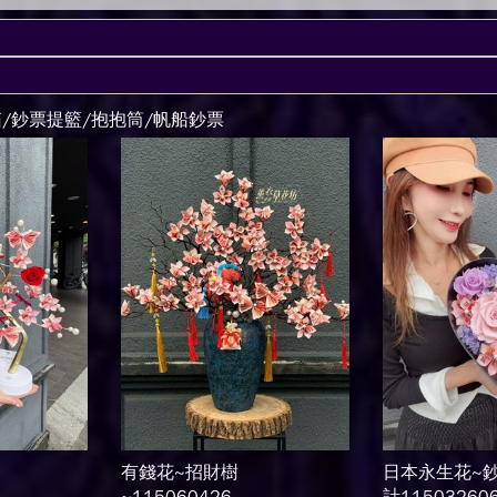
箱/鈔票提籃/抱抱筒/帆船鈔票
有錢花~招財樹
日本永生花~