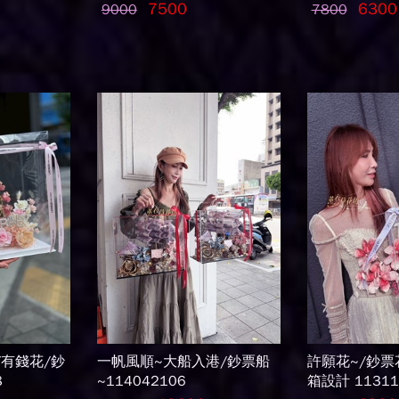
7500
6300
9000
7800
/有錢花/鈔
一帆風順~大船入港/鈔票船
許願花~/鈔票
8
~114042106
箱設計 11311