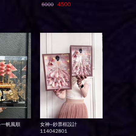
4500
6000
~一帆風順
女神~鈔票框設計
114042801