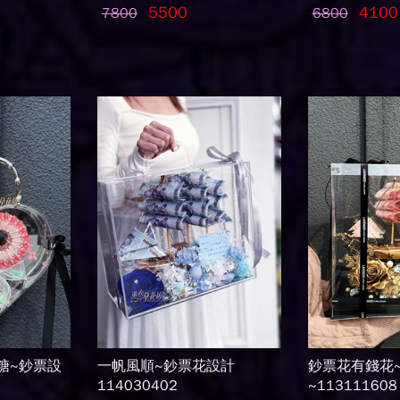
5500
4100
7800
6800
糖~鈔票設
一帆風順~鈔票花設計
鈔票花有錢花
114030402
~113111608