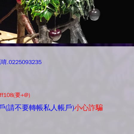
0225093235
ff108(要+@)
戶(請不要轉帳私人帳戶)
小心詐騙