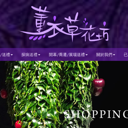
/送禮
探病送禮
開幕/喬遷/展場送禮
關於我們
已