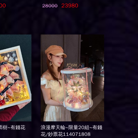
00
23980
28000
票樹~有錢花
浪漫摩天輪~限量20組~有錢
花/鈔票花114071808