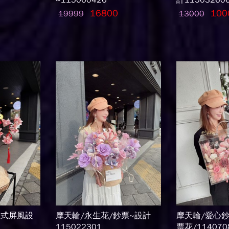
~115060426
計11503260
16800
100
19999
13000
中式屏風設
摩天輪/永生花/鈔票~設計
摩天輪/愛心鈔
115022301
票花/114070