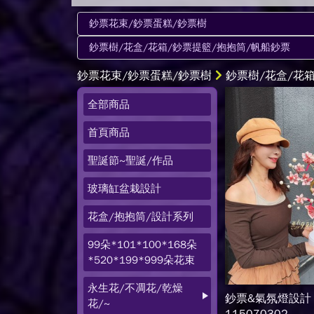
鈔票花束/鈔票蛋糕/鈔票樹
鈔票樹/花盒/花
全部商品
首頁商品
聖誕節~聖誕/作品
玻璃缸盆栽設計
花盒/抱抱筒/設計系列
99朵*101*100*168朵
*520*199*999朵花束
永生花/不凋花/乾燥
鈔票&氣氛燈設計
花/~