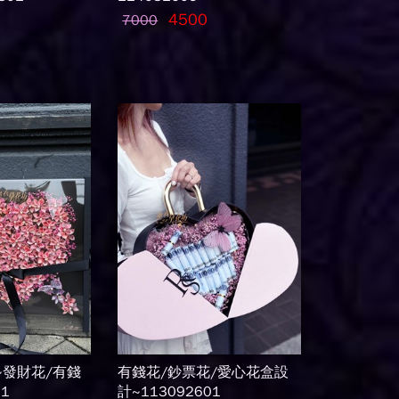
4500
7000
~發財花/有錢
有錢花/鈔票花/愛心花盒設
01
計~113092601