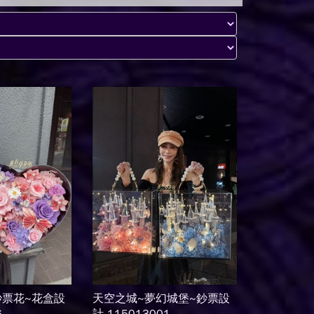
鈔票花~花盒設
天空之城~夢幻城堡~鈔票設