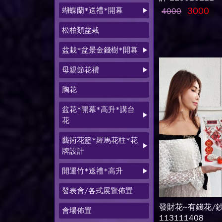
蝴蝶蘭*送禮*開幕
3000
4000
松柏類盆栽
盆栽*盆景金錢樹*開幕
母親節花禮
胸花
盆花*開幕*高升*講台
花
藝術花籃*羅馬花柱*花
牌設計
開運竹*送禮*高升
發表會/各式展覽佈置
發財花~有錢花/
會場佈置
113111408