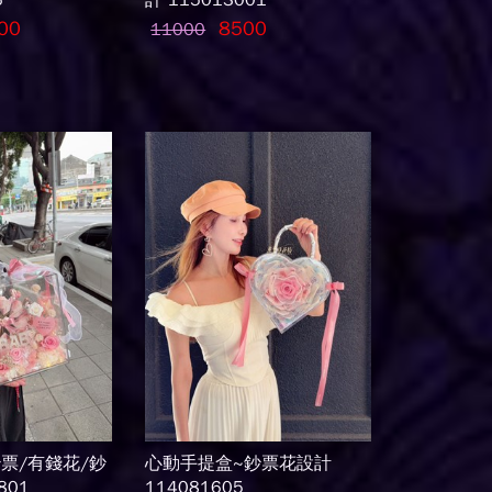
6
計 115013001
00
8500
11000
票/有錢花/鈔
心動手提盒~鈔票花設計
801
114081605