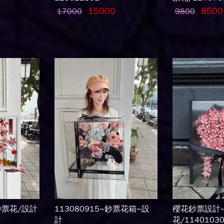
15000
8500
17000
9800
鈔票花/設計
113080915~鈔票花箱~設
櫻花鈔票設計
計
花/1140103