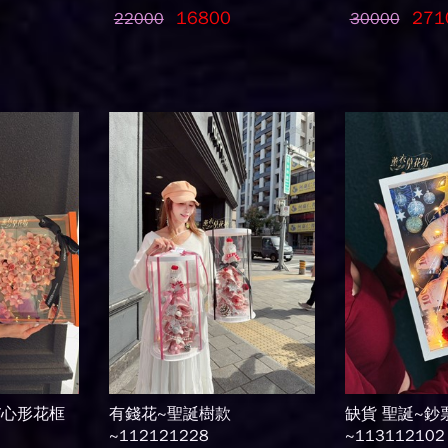
16800
271
22000
30000
/心形花框
有錢花~聖誕樹款
缺貨 聖誕~鈔
~112121228
~113112102