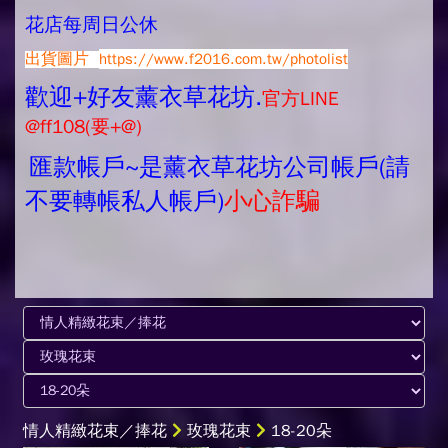
花店每周日公休
出貨圖片
https://www.f2016.com.tw/photolist
歡迎+好友薰衣草花坊.
官方LINE
@ff108(要+@)
匯款帳戶~是薰衣草花坊公司帳戶(請
不要轉帳私人帳戶)
小心詐騙
情人精緻花束／捧花
玫瑰花束
18-20朵