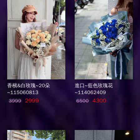
香檳&白玫瑰~20朵
進口~藍色玫瑰花
~115060813
~114062409
2999
4300
3999
6500