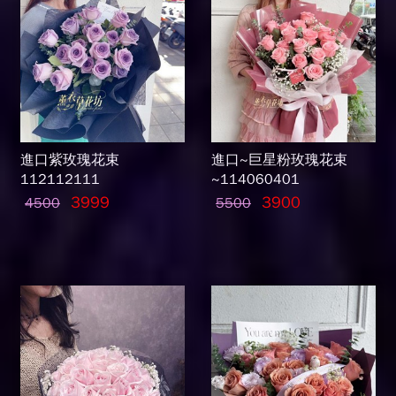
進口紫玫瑰花束
進口~巨星粉玫瑰花束
112112111
~114060401
3999
3900
4500
5500