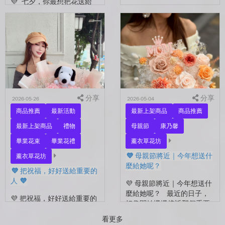
💜 七夕，你最想把花送給
誰？ 是陪你走過每一天的
💜 有些祝福，用一束花剛剛
另一半，是一直默默支持你
好 💜 最近開始看到很多人
的家人，還是那個努力生活
在拍照📷 穿著學士服、抱著
的自己？ 花，不一定要等
花束，笑著紀錄這段重要的
到特別的人才能收到。...
時光🤍 一路走到現在，一
定有很多不容易。 熬過考
試...
分享
分享
2026-05-26
2026-05-04
商品推薦
最新活動
最新上架商品
商品推薦
最新上架商品
禮物
母親節
康乃馨
畢業花束
畢業花禮
薰衣草花坊
💜 母親節將近｜今年想送什
薰衣草花坊
麼給她呢？
💜 把祝福，好好送給重要的
人 💜
💜 母親節將近｜今年想送什
麼給她呢？ 最近的日子，
💜 把祝福，好好送給重要的
好像開始慢慢接近那個重要
人 💜 最近的日子，好像多
的節日了。 不是特別提
了很多拍照的人 🎓 也多了
看更多
醒，而是心裡會自然想到