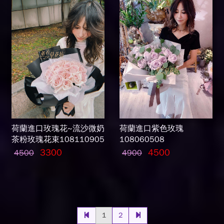
荷蘭進口玫瑰花~流沙微奶
荷蘭進口紫色玫瑰
茶粉玫瑰花束108110905
108060508
3300
4500
4500
4900
1
2