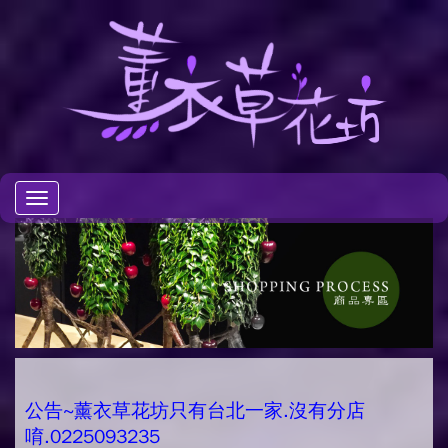
Toggle
navigation
公告~薰衣草花坊只有台北一家.沒有分店
唷.0225093235