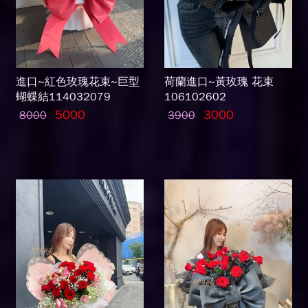
進口~紅色玫瑰花束~巨型
荷蘭進口~黃玫瑰 花束
蝴蝶結114032079
106102602
5000
3000
8000
3900