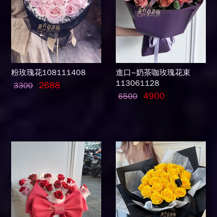
粉玫瑰花108111408
進口~奶茶咖玫瑰花束
113061128
2688
3300
4900
6500