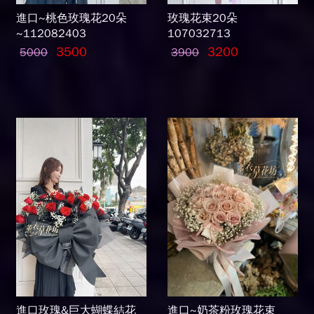
進口~桃色玫瑰花20朵
玫瑰花束20朵
~112082403
107032713
3500
3200
5000
3900
進口玫瑰&巨大蝴蝶結花
進口~奶茶粉玫瑰花束