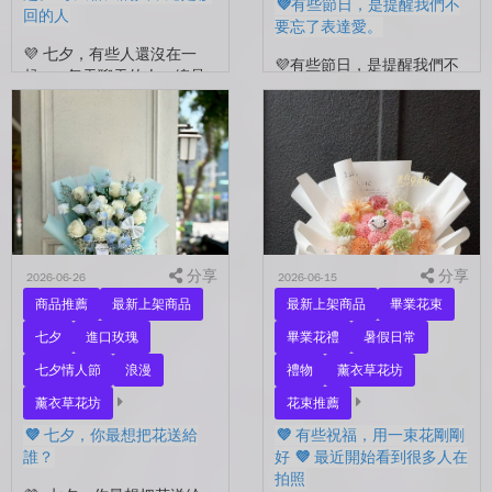
💜有些節日，是提醒我們不
回的人
要忘了表達愛。
💜 七夕，有些人還沒在一
💜有些節日，是提醒我們不
起。 每天聊天的人，總是
要忘了表達愛。 平常的日
秒回的人， 會記得你愛喝什
子，總是忙著工作、忙著生
麼、喜歡什麼的人。 你們
活。 那些想說的謝謝、想
沒有說過喜歡，卻早已習慣
說的辛苦了、想說的我愛
彼此存在。 七夕快到...
你。 常常就這樣，留到了
下...
分享
分享
2026-06-26
2026-06-15
商品推薦
最新上架商品
最新上架商品
畢業花束
七夕
進口玫瑰
畢業花禮
暑假日常
七夕情人節
浪漫
禮物
薰衣草花坊
薰衣草花坊
花束推薦
💜 七夕，你最想把花送給
💜 有些祝福，用一束花剛剛
誰？
好 💜 最近開始看到很多人在
拍照