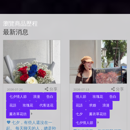
瀏覽商品歷程
最新消息
分享
分享
2026-07-24
2026-07-13
七夕情人節
浪漫
告白
情人節
玫瑰花
告白
花語
玫瑰花
代客送花
花語
求婚
浪漫
薰衣草花坊
七夕
薰衣草花坊
💜 七夕，有些人還沒在一
七夕情人節
起。 每天聊天的人，總是秒