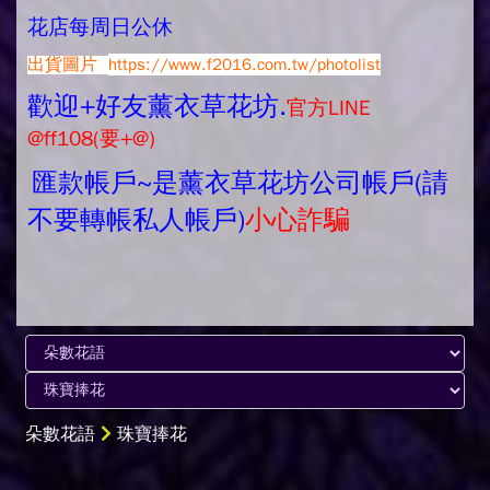
花店每周日公休
出貨圖片
https://www.f2016.com.tw/photolist
歡迎+好友薰衣草花坊.
官方LINE
@ff108(要+@)
匯款帳戶~是薰衣草花坊公司帳戶(請
不要轉帳私人帳戶)
小心詐騙
朵數花語
珠寶捧花