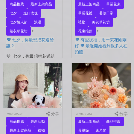
商品推薦
最新上架商品
最新上架商品
畢業花束
七夕
進口玫瑰
畢業花禮
暑假日常
七夕情人節
浪漫
禮物
薰衣草花坊
薰衣草花坊
花束推薦
💜 七夕，你最想把花送給
💜 有些祝福，用一束花剛剛
誰？
好 💜 最近開始看到很多人在
拍照
💜 七夕，你最想把花送給
誰？ 是陪你走過每一天的
💜 有些祝福，用一束花剛剛
另一半，是一直默默支持你
好 💜 最近開始看到很多人
的家人，還是那個努力生活
在拍照📷 穿著學士服、抱著
的自己？ 花，不一定要等
花束，笑著紀錄這段重要的
到特別的人才能收到。...
時光🤍 一路走到現在，一
定有很多不容易。 熬過考
試...
分享
分享
2026-05-26
2026-05-04
商品推薦
最新活動
最新上架商品
商品推薦
最新上架商品
禮物
母親節
康乃馨