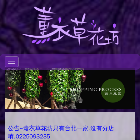
Toggle
navigation
公告~薰衣草花坊只有台北一家.沒有分店
唷.0225093235