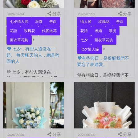
分享
分享
2026-07-24
2026-07-13
七夕情人節
浪漫
告白
情人節
玫瑰花
告白
花語
玫瑰花
代客送花
花語
求婚
浪漫
薰衣草花坊
七夕
薰衣草花坊
💜 七夕，有些人還沒在一
七夕情人節
起。 每天聊天的人，總是秒
💜有些節日，是提醒我們不
回的人
要忘了表達愛。
💜 七夕，有些人還沒在一
💜有些節日，是提醒我們不
起。 每天聊天的人，總是
要忘了表達愛。 平常的日
秒回的人， 會記得你愛喝什
子，總是忙著工作、忙著生
麼、喜歡什麼的人。 你們
活。 那些想說的謝謝、想
沒有說過喜歡，卻早已習慣
說的辛苦了、想說的我愛
彼此存在。 七夕快到...
你。 常常就這樣，留到了
下...
分享
分享
2026-06-26
2026-06-15