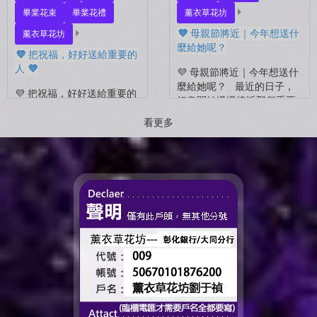
畢業花束
畢業花禮
薰衣草花坊
💜 母親節將近｜今年想送什
薰衣草花坊
麼給她呢？
💜 把祝福，好好送給重要的
人 💜
💜 母親節將近｜今年想送什
麼給她呢？ 最近的日子，
💜 把祝福，好好送給重要的
好像開始慢慢接近那個重要
人 💜 最近的日子，好像多
的節日了。 不是特別提
了很多拍照的人 🎓 也多了
看更多
醒，而是心裡會自然想到
很多，準備往下一段生活前
——有一個人，一直都...
進的人。 那些一起走過的
時間、一起熬過的日常，到
了這個...