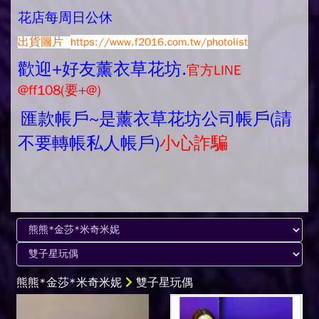
花店每周日公休
出貨圖片
https://www.f2016.com.tw/photolist
歡迎+好友薰衣草花坊.
官方LINE
@ff108(要+@)
匯款帳戶~是薰衣草花坊公司帳戶(請
不要轉帳私人帳戶)
小心詐騙
熊熊*金莎*米奇米妮
雙子星玩偶