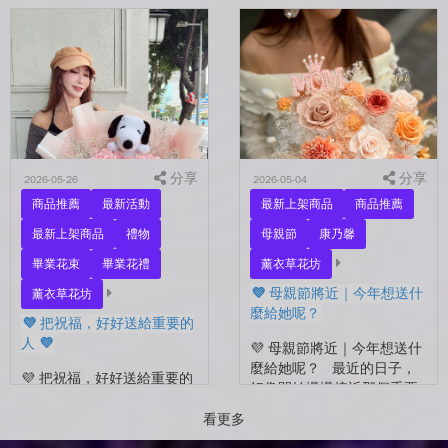
誰？ 是陪你走過每一天的
💜 有些祝福，用一束花剛剛
另一半，是一直默默支持你
好 💜 最近開始看到很多人
的家人，還是那個努力生活
在拍照📷 穿著學士服、抱著
的自己？ 花，不一定要等
花束，笑著紀錄這段重要的
到特別的人才能收到。...
時光🤍 一路走到現在，一
定有很多不容易。 熬過考
試...
分享
分享
2026-05-26
2026-05-04
商品推薦
最新活動
最新上架商品
商品推薦
最新上架商品
禮物
母親節
康乃馨
畢業花束
畢業花禮
薰衣草花坊
💜 母親節將近｜今年想送什
薰衣草花坊
麼給她呢？
💜 把祝福，好好送給重要的
人 💜
💜 母親節將近｜今年想送什
麼給她呢？ 最近的日子，
💜 把祝福，好好送給重要的
好像開始慢慢接近那個重要
人 💜 最近的日子，好像多
的節日了。 不是特別提
了很多拍照的人 🎓 也多了
看更多
醒，而是心裡會自然想到
很多，準備往下一段生活前