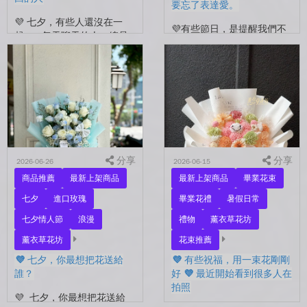
要忘了表達愛。
💜 七夕，有些人還沒在一
💜有些節日，是提醒我們不
起。 每天聊天的人，總是
要忘了表達愛。 平常的日
秒回的人， 會記得你愛喝什
子，總是忙著工作、忙著生
麼、喜歡什麼的人。 你們
活。 那些想說的謝謝、想
沒有說過喜歡，卻早已習慣
說的辛苦了、想說的我愛
彼此存在。 七夕快到...
你。 常常就這樣，留到了
下...
分享
分享
2026-06-26
2026-06-15
商品推薦
最新上架商品
最新上架商品
畢業花束
七夕
進口玫瑰
畢業花禮
暑假日常
七夕情人節
浪漫
禮物
薰衣草花坊
薰衣草花坊
花束推薦
💜 七夕，你最想把花送給
💜 有些祝福，用一束花剛剛
誰？
好 💜 最近開始看到很多人在
拍照
💜 七夕，你最想把花送給