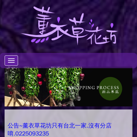
Toggle
navigation
公告~薰衣草花坊只有台北一家.沒有分店
唷.0225093235