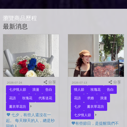
瀏覽商品歷程
最新消息
分享
分享
2026-07-24
2026-07-13
七夕情人節
浪漫
告白
情人節
玫瑰花
告白
花語
玫瑰花
代客送花
花語
求婚
浪漫
薰衣草花坊
七夕
薰衣草花坊
💜 七夕，有些人還沒在一
七夕情人節
起。 每天聊天的人，總是秒
💜有些節日，是提醒我們不
回的人