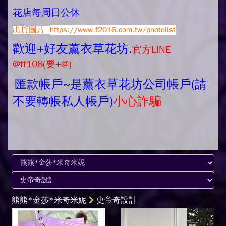
花店每周日公休
出貨圖片
https://www.f2016.com.tw/photolist
歡迎+好友薰衣草花坊.
官方LINE
@ff108(要+@)
匯款帳戶~是薰衣草花坊公司帳戶(請
不要轉帳私人帳戶)
小心詐騙
熊熊*金莎*米奇米妮
史帝奇設計