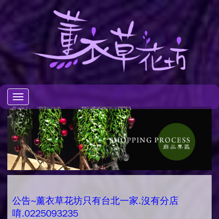
Toggle
navigation
公告~薰衣草花坊只有台北一家.沒有分店
唷.0225093235