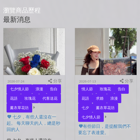
瀏覽商品歷程
最新消息
分享
分享
2026-07-24
2026-07-13
七夕情人節
浪漫
告白
情人節
玫瑰花
告白
花語
玫瑰花
代客送花
花語
求婚
浪漫
薰衣草花坊
七夕
薰衣草花坊
💜 七夕，有些人還沒在一
七夕情人節
起。 每天聊天的人，總是秒
💜有些節日，是提醒我們不
回的人
要忘了表達愛。