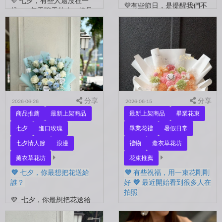
💜 七夕，有些人還沒在一
💜有些節日，是提醒我們不
起。 每天聊天的人，總是
要忘了表達愛。 平常的日
秒回的人， 會記得你愛喝什
子，總是忙著工作、忙著生
麼、喜歡什麼的人。 你們
活。 那些想說的謝謝、想
沒有說過喜歡，卻早已習慣
說的辛苦了、想說的我愛
彼此存在。 七夕快到...
你。 常常就這樣，留到了
下...
分享
分享
2026-06-26
2026-06-15
商品推薦
最新上架商品
最新上架商品
畢業花束
七夕
進口玫瑰
畢業花禮
暑假日常
七夕情人節
浪漫
禮物
薰衣草花坊
薰衣草花坊
花束推薦
💜 七夕，你最想把花送給
💜 有些祝福，用一束花剛剛
誰？
好 💜 最近開始看到很多人在
拍照
💜 七夕，你最想把花送給
誰？ 是陪你走過每一天的
💜 有些祝福，用一束花剛剛
另一半，是一直默默支持你
好 💜 最近開始看到很多人