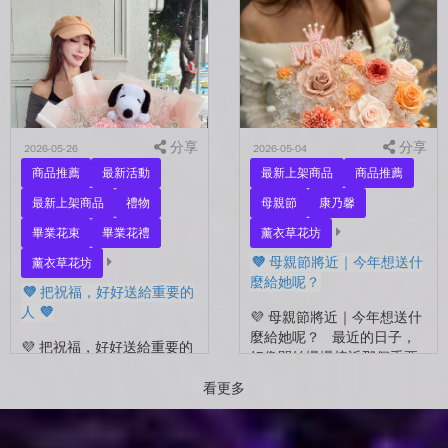
的家人，還是那個努力生活
在拍照📷 穿著學士服、抱著
的自己？ 花，不一定要等
花束，笑著紀錄這段重要的
到特別的人才能收到。...
時光🤍 一路走到現在，一
定有很多不容易。 熬過考
試...
分享
分享
2026-05-26
2026-05-04
商品推薦
最新活動
最新上架商品
商品推薦
最新上架商品
禮物
母親節
康乃馨
畢業花束
畢業花禮
薰衣草花坊
💜 母親節將近｜今年想送什
薰衣草花坊
麼給她呢？
💜 把祝福，好好送給重要的
人 💜
💜 母親節將近｜今年想送什
麼給她呢？ 最近的日子，
💜 把祝福，好好送給重要的
好像開始慢慢接近那個重要
人 💜 最近的日子，好像多
的節日了。 不是特別提
了很多拍照的人 🎓 也多了
看更多
醒，而是心裡會自然想到
很多，準備往下一段生活前
——有一個人，一直都...
進的人。 那些一起走過的
時間、一起熬過的日常，到