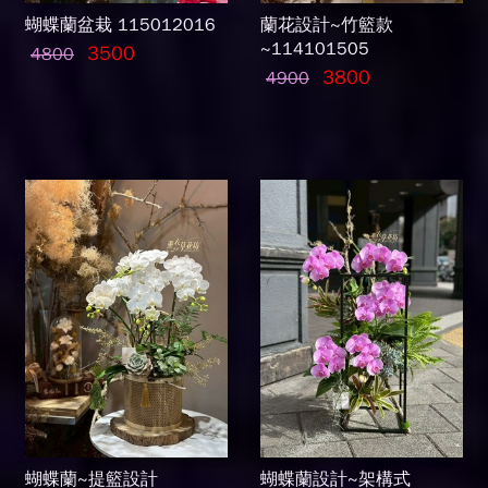
蝴蝶蘭盆栽 115012016
蘭花設計~竹籃款
~114101505
3500
4800
3800
4900
蝴蝶蘭~提籃設計
蝴蝶蘭設計~架構式