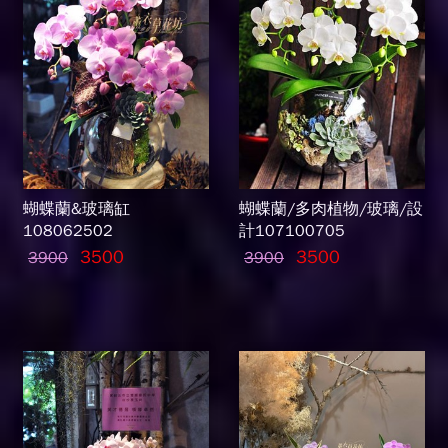
蝴蝶蘭&玻璃缸
蝴蝶蘭/多肉植物/玻璃/設
108062502
計107100705
3500
3500
3900
3900