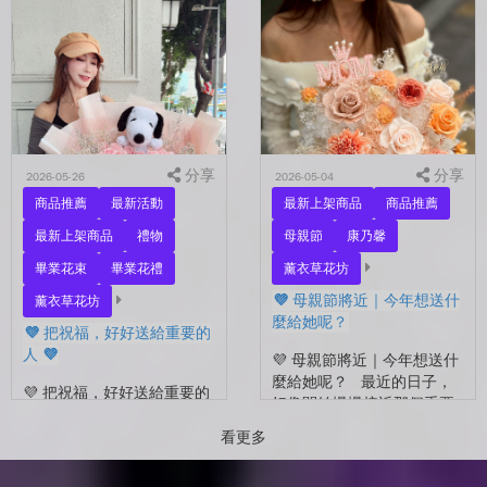
另一半，是一直默默支持你
好 💜 最近開始看到很多人
的家人，還是那個努力生活
在拍照📷 穿著學士服、抱著
的自己？ 花，不一定要等
花束，笑著紀錄這段重要的
到特別的人才能收到。...
時光🤍 一路走到現在，一
定有很多不容易。 熬過考
試...
分享
分享
2026-05-26
2026-05-04
商品推薦
最新活動
最新上架商品
商品推薦
最新上架商品
禮物
母親節
康乃馨
畢業花束
畢業花禮
薰衣草花坊
💜 母親節將近｜今年想送什
薰衣草花坊
麼給她呢？
💜 把祝福，好好送給重要的
人 💜
💜 母親節將近｜今年想送什
麼給她呢？ 最近的日子，
💜 把祝福，好好送給重要的
好像開始慢慢接近那個重要
人 💜 最近的日子，好像多
的節日了。 不是特別提
了很多拍照的人 🎓 也多了
看更多
醒，而是心裡會自然想到
很多，準備往下一段生活前
——有一個人，一直都...
進的人。 那些一起走過的