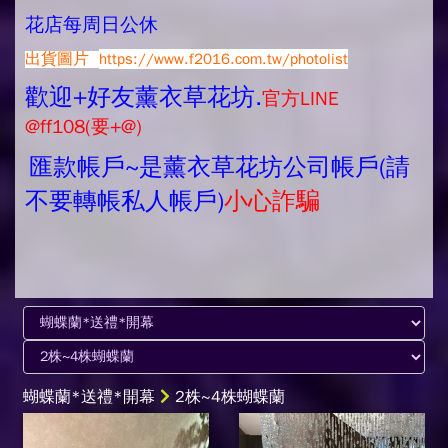
花店每周日公休
出貨圖片
https://www.f2016.com.tw/photolist
歡迎+好友薰衣草花坊.
官方LINE
@ff108(要+@)
匯款帳戶~是薰衣草花坊公司帳戶(請
不要轉帳私人帳戶)
小心詐騙
蝴蝶蘭*送禮*開幕
2株~4株蝴蝶蘭