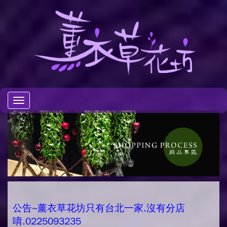
Toggle
navigation
公告~薰衣草花坊只有台北一家.沒有分店
唷.0225093235