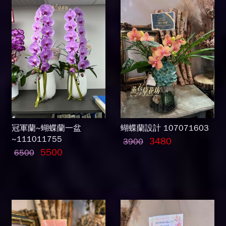
冠軍蘭~蝴蝶蘭一盆
蝴蝶蘭設計 107071603
~111011755
3480
3900
5500
6500