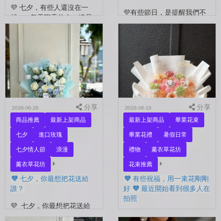
💜 七夕，有些人還沒在一
💜有些節日，是提醒我們不
起。 每天聊天的人，總是
要忘了表達愛。 平常的日
秒回的人， 會記得你愛喝什
子，總是忙著工作、忙著生
麼、喜歡什麼的人。 你們
活。 那些想說的謝謝、想
沒有說過喜歡，卻早已習慣
說的辛苦了、想說的我愛
彼此存在。 七夕快到...
你。 常常就這樣，留到了
下...
分享
分享
2026-06-26
2026-06-15
商品推薦
最新上架商品
最新上架商品
畢業花束
七夕
進口玫瑰
畢業花禮
暑假日常
七夕情人節
浪漫
禮物
薰衣草花坊
薰衣草花坊
花束推薦
💜 七夕，你最想把花送給
💜 有些祝福，用一束花剛剛
誰？
好 💜 最近開始看到很多人在
拍照
💜 七夕，你最想把花送給
誰？ 是陪你走過每一天的
💜 有些祝福，用一束花剛剛