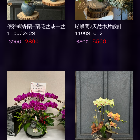
優雅蝴蝶蘭~蘭花盆栽一盆
蝴蝶蘭/天然木片設計
115032429
110091612
2890
5500
3900
6800