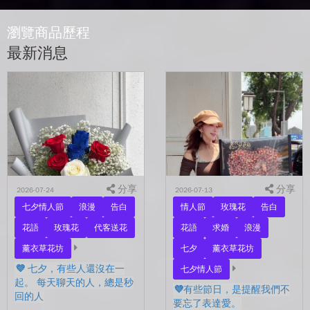
瀏覽商品歷程
最新消息
分享
分享
2026-07-24
2026-07-13
七夕情人節
浪漫
告白
情人節
玫瑰花
告白
花語
玫瑰花
代客送花
花語
求婚
浪漫
薰衣草花坊
七夕
薰衣草花坊
💜 七夕，有些人還沒在一
七夕情人節
起。 每天聊天的人，總是秒
💜有些節日，是提醒我們不
回的人
要忘了表達愛。