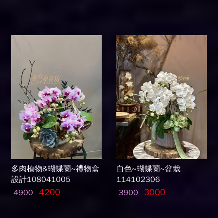
多肉植物&蝴蝶蘭~禮物盒
白色~蝴蝶蘭~盆栽
設計108041005
114102306
4200
3000
4900
3900